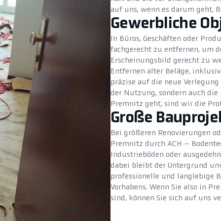
auf uns, wenn es darum geht, B
Gewerbliche Ob
In Büros, Geschäften oder Produ
fachgerecht zu entfernen, um d
Erscheinungsbild gerecht zu w
Entfernen alter Beläge, inklusi
präzise auf die neue Verlegung v
der Nutzung, sondern auch die 
Premnitz geht, sind wir die Prof
Große Bauproje
Bei größeren Renovierungen od
Premnitz durch ACH – Bodentec
Industrieböden oder ausgedehnt
dabei bleibt der Untergrund unv
professionelle und langlebige
Vorhabens. Wenn Sie also in Pr
sind, können Sie sich auf uns ve