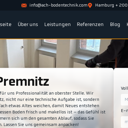
info@ach-bodentechnik.com
Hamburg + 200
tseite
Über uns
Leistungen
Referenzen
Blog
Premnitz
Vol
ür uns Professionalität an oberster Stelle. Wir
z, nicht nur eine technische Aufgabe ist, sondern
fach etwas Altes weichen, damit Neues entstehen
E-m
dessen Boden frisch und makellos ist – das Gefühl ist
mmern sich um den gesamten Ablauf, sodass Sie
. Lassen Sie uns gemeinsam anpacken!