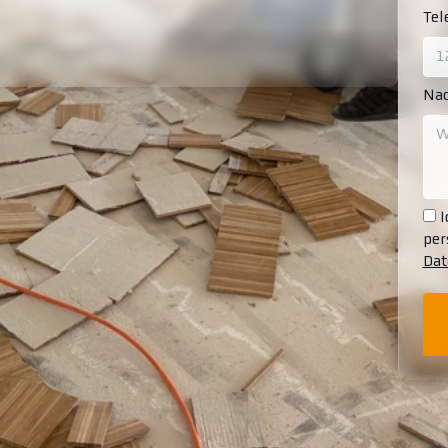
Te
Nac
I
per
Dat