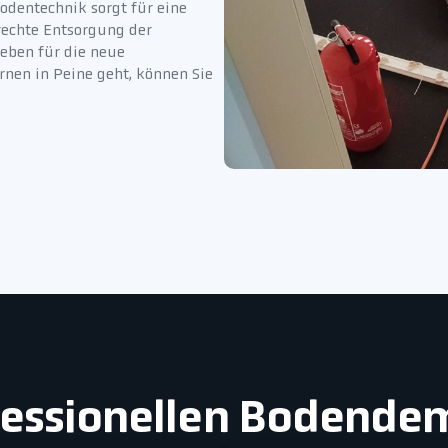
odentechnik sorgt für eine
rechte Entsorgung der
 eben für die neue
rnen in Peine geht, können Sie
ofessionellen Bodende