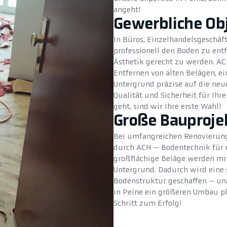
angeht!
Gewerbliche Ob
In Büros, Einzelhandelsgeschäft
professionell den Boden zu ent
Ästhetik gerecht zu werden. A
Entfernen von alten Belägen, ei
Untergrund präzise auf die neu
Qualität und Sicherheit für Ih
geht, sind wir Ihre erste Wahl!
Große Bauproje
Bei umfangreichen Renovierung
durch ACH – Bodentechnik für e
großflächige Beläge werden mi
Untergrund. Dadurch wird eine s
Bodenstruktur geschaffen – una
in Peine ein größeren Umbau pla
Schritt zum Erfolg!