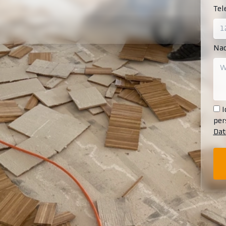
Te
Nac
I
per
Dat