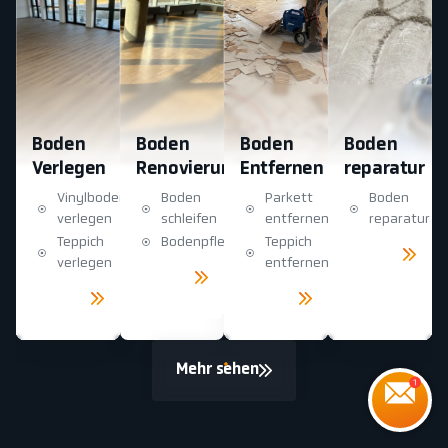
Boden
Boden
Boden
Boden
Verlegen
Renovierung
Entfernen
reparatur
Vinylboden
Boden
Parkett
Boden
verlegen
schleifen
entfernen
reparatur
Teppich
Bodenpflege
Teppich
Mehr
sehen
verlegen
entfernen
Mehr
sehen
Mehr
Mehr
sehen
sehen
Mehr sehen