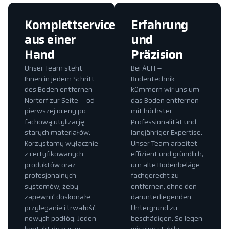
Komplettservice
Erfahrung
aus einer
und
Hand
Präzision
Unser Team steht
Bei ACH –
Ihnen in jedem Schritt
Bodentechnik
des Boden entfernen
kümmern wir uns um
Nortorf zur Seite – od
das Boden entfernen
pierwszej oceny po
mit höchster
fachową utylizację
Professionalität und
starych materiałów.
langjähriger Expertise.
Korzystamy wyłącznie
Unser Team arbeitet
z certyfikowanych
effizient und gründlich,
produktów oraz
um alte Bodenbeläge
profesjonalnych
fachgerecht zu
systemów, żeby
entfernen, ohne den
zapewnić doskonałe
darunterliegenden
przyleganie i trwałość
Untergrund zu
nowych podłóg. Jeden
beschädigen. So legen