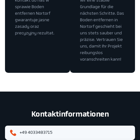
kontakt do nas w
wir eine stabile
sprawie Boden
Grundlage für die
entfernen Nortorf
nächsten Schritte. Das
gwarantuje jasne
Boden entfernen in
zasady oraz
Nortorf geschieht bei
precyzyjny rezultat.
uns stets sauber und
präzise. Vertrauen Sie
uns, damit Ihr Projekt
reibungslos
voranschreiten kann!
Kontaktinformationen
+49 4033483715