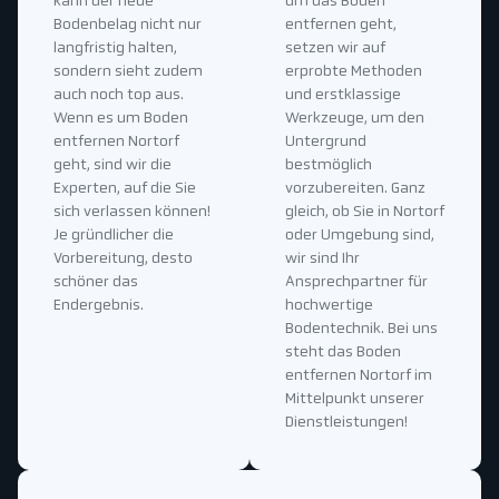
kann der neue
um das Boden
Bodenbelag nicht nur
entfernen geht,
langfristig halten,
setzen wir auf
sondern sieht zudem
erprobte Methoden
auch noch top aus.
und erstklassige
Wenn es um Boden
Werkzeuge, um den
entfernen Nortorf
Untergrund
geht, sind wir die
bestmöglich
Experten, auf die Sie
vorzubereiten. Ganz
sich verlassen können!
gleich, ob Sie in Nortorf
Je gründlicher die
oder Umgebung sind,
Vorbereitung, desto
wir sind Ihr
schöner das
Ansprechpartner für
Endergebnis.
hochwertige
Bodentechnik. Bei uns
steht das Boden
entfernen Nortorf im
Mittelpunkt unserer
Dienstleistungen!