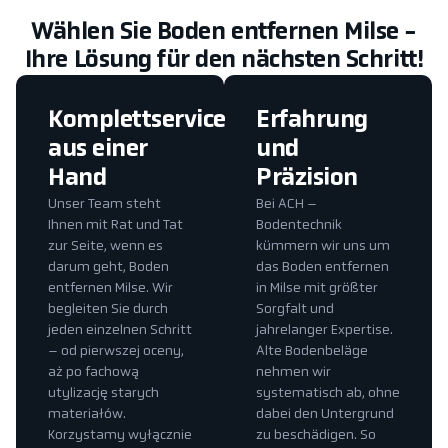
Wählen Sie Boden entfernen Milse -
Ihre Lösung für den nächsten Schritt!
Komplettservice
Erfahrung
aus einer
und
Hand
Präzision
Unser Team steht
Bei ACH –
Ihnen mit Rat und Tat
Bodentechnik
zur Seite, wenn es
kümmern wir uns um
darum geht, Boden
das Boden entfernen
entfernen Milse. Wir
in Milse mit größter
begleiten Sie durch
Sorgfalt und
jeden einzelnen Schritt
jahrelanger Expertise.
– od pierwszej oceny,
Alte Bodenbeläge
aż po fachową
nehmen wir
utylizację starych
systematisch ab, ohne
materiałów.
dabei den Untergrund
Korzystamy wyłącznie
zu beschädigen. So