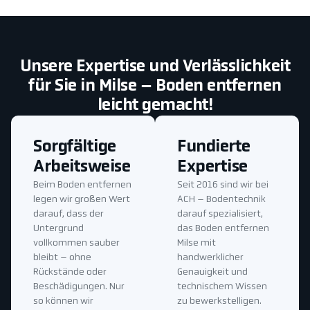
Unsere Expertise und Verlässlichkeit
für Sie in Milse – Boden entfernen
leicht gemacht!
Sorgfältige
Fundierte
Arbeitsweise
Expertise
Beim Boden entfernen
Seit 2016 sind wir bei
legen wir großen Wert
ACH – Bodentechnik
darauf, dass der
darauf spezialisiert,
Untergrund
das Boden entfernen
vollkommen sauber
Milse mit
bleibt – ohne
handwerklicher
Rückstände oder
Genauigkeit und
Beschädigungen. Nur
technischem Wissen
so können wir
zu bewerkstelligen.