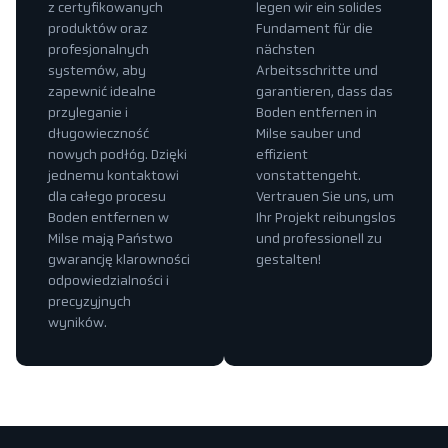
z certyfikowanych
legen wir ein solides
produktów oraz
Fundament für die
profesjonalnych
nächsten
systemów, aby
Arbeitsschritte und
zapewnić idealne
garantieren, dass das
przyleganie i
Boden entfernen in
długowieczność
Milse sauber und
nowych podłóg. Dzięki
effizient
jednemu kontaktowi
vonstattengeht.
dla całego procesu
Vertrauen Sie uns, um
Boden entfernen w
Ihr Projekt reibungslos
Milse mają Państwo
und professionell zu
gwarancję klarowności
gestalten!
odpowiedzialności i
precyzyjnych
wyników.