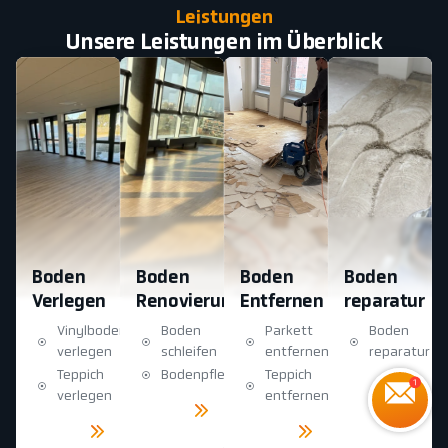
Leistungen
Unsere Leistungen im Überblick
Boden
Boden
Boden
Boden
Verlegen
Renovierung
Entfernen
reparatur
Vinylboden
Boden
Parkett
Boden
verlegen
schleifen
entfernen
reparatur
Teppich
Bodenpflege
Teppich
Mehr
sehen
verlegen
entfernen
Mehr
sehen
Mehr
Mehr
sehen
sehen