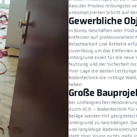
dass der Prozess reibungslos v
unkomplizierten Schritt auf d
Gewerbliche Ob
In Büros, Geschäften oder Produ
entfernen auf professionellem 
Belastbarkeit und Ästhetik er
zuverlässig um das Entfernen al
Untergrund exakt für die neue 
Nutzung und der Sicherheit nic
Ihrer Lage die besten Leistunge
Bodentechnik die richtige Wahl
heben.
Große Bauproje
Bei umfangreichen Renovierung
durch ACH – Bodentechnik für e
Beläge werden mit geeigneten G
Untergrund zu beschädigen. Dam
und langlebige Bodenkonstrukti
steht Ihrer Vision nichts mehr 