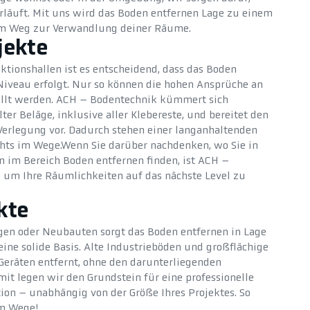
erläuft. Mit uns wird das Boden entfernen Lage zu einem
em Weg zur Verwandlung deiner Räume.
jekte
ktionshallen ist es entscheidend, dass das Boden
Niveau erfolgt. Nur so können die hohen Ansprüche an
füllt werden. ACH – Bodentechnik kümmert sich
ter Beläge, inklusive aller Klebereste, und bereitet den
Verlegung vor. Dadurch stehen einer langanhaltenden
hts im Wege.Wenn Sie darüber nachdenken, wo Sie in
n im Bereich Boden entfernen finden, ist ACH –
, um Ihre Räumlichkeiten auf das nächste Level zu
kte
en oder Neubauten sorgt das Boden entfernen in Lage
ine solide Basis. Alte Industrieböden und großflächige
eräten entfernt, ohne den darunterliegenden
it legen wir den Grundstein für eine professionelle
on – unabhängig von der Größe Ihres Projektes. So
im Wege!