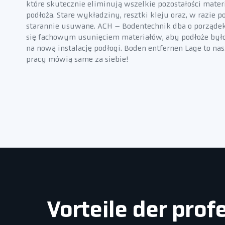
które skutecznie eliminują wszelkie pozostałości mater
podłoża. Stare wykładziny, resztki kleju oraz, w razie 
starannie usuwane. ACH – Bodentechnik dba o porząde
się fachowym usunięciem materiałów, aby podłoże było
na nową instalację podłogi. Boden entfernen Lage to nas
pracy mówią same za siebie!
Vorteile der pro