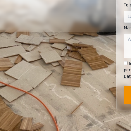
Te
Nac
I
per
Dat