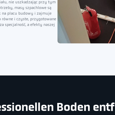
iału, nie uszkadzając przy tym
potrzeby, masy szpachlowe są
k na placu budowy i zajmuje
 równe i czyste, przygotowane
za specjalność, a efekty naszej
fessionellen Boden ent