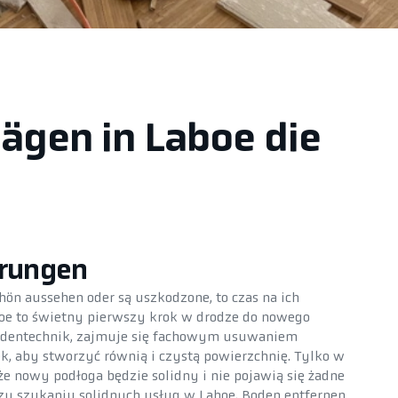
ägen in Laboe die
erungen
hön aussehen oder są uszkodzone, to czas na ich
boe to świetny pierwszy krok w drodze do nowego
Bodentechnik, zajmuje się fachowym usuwaniem
, aby stworzyć równią i czystą powierzchnię. Tylko w
e nowy podłoga będzie solidny i nie pojawią się żadne
zy szukaniu solidnych usług w Laboe, Boden entfernen