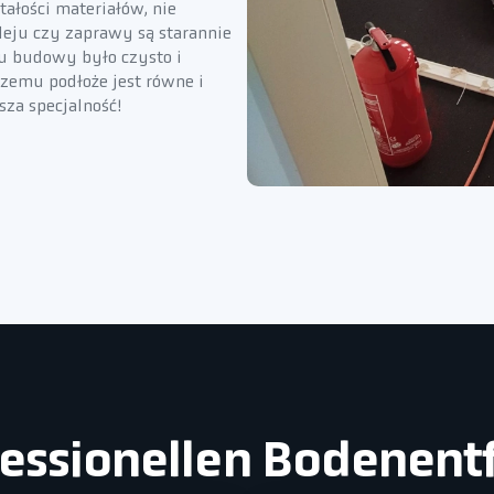
ałości materiałów, nie
kleju czy zaprawy są starannie
cu budowy było czysto i
zemu podłoże jest równe i
sza specjalność!
ofessionellen Bodenent