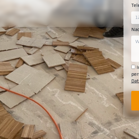
Te
Nac
I
per
Dat