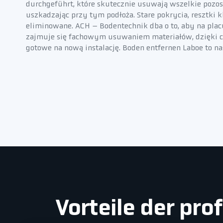
durchgeführt, które skutecznie usuwają wszelkie pozost
uszkadzając przy tym podłoża. Stare pokrycia, resztki 
eliminowane. ACH – Bodentechnik dba o to, aby na pla
zajmuje się fachowym usuwaniem materiałów, dzięki c
gotowe na nową instalację. Boden entfernen Laboe to na
Vorteile der pr