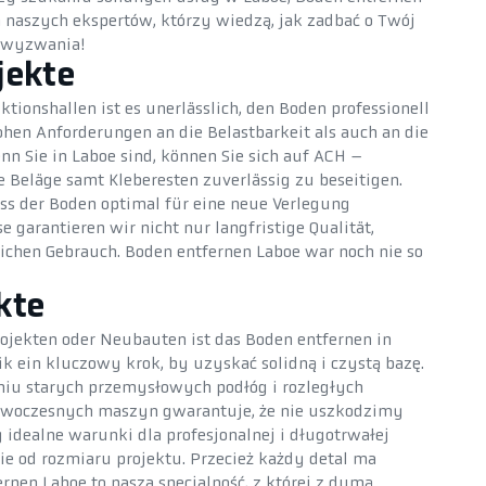
na naszych ekspertów, którzy wiedzą, jak zadbać o Twój
 wyzwania!
jekte
ktionshallen ist es unerlässlich, den Boden professionell
hen Anforderungen an die Belastbarkeit als auch an die
nn Sie in Laboe sind, können Sie sich auf ACH –
e Beläge samt Kleberesten zuverlässig zu beseitigen.
ass der Boden optimal für eine neue Verlegung
e garantieren wir nicht nur langfristige Qualität,
lichen Gebrauch. Boden entfernen Laboe war noch nie so
kte
ojekten oder Neubauten ist das Boden entfernen in
 ein kluczowy krok, by uzyskać solidną i czystą bazę.
iu starych przemysłowych podłóg i rozległych
woczesnych maszyn gwarantuje, że nie uszkodzimy
idealne warunki dla profesjonalnej i długotrwałej
nie od rozmiaru projektu. Przecież każdy detal ma
rnen Laboe to nasza specjalność, z której z dumą