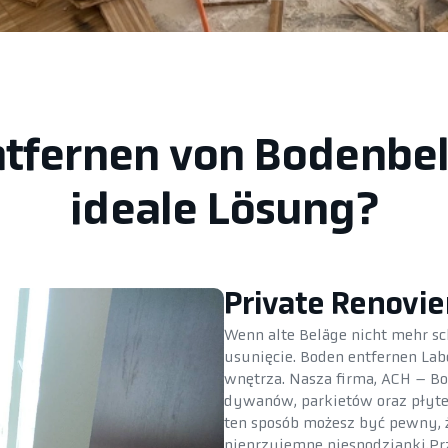
Entfernen von Bodenbel
ideale Lösung?
Private Renovi
Wenn alte Beläge nicht mehr sc
usunięcie. Boden entfernen La
wnętrza. Nasza firma, ACH – 
dywanów, parkietów oraz płytek
ten sposób możesz być pewny, ż
nieprzyjemne niespodzianki.Pr