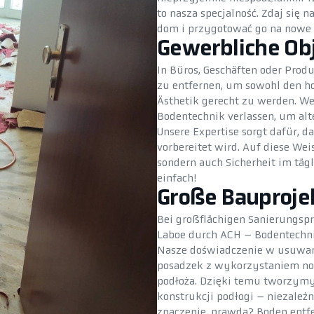
to nasza specjalność. Zdaj się 
dom i przygotować go na nowe
Gewerbliche Ob
In Büros, Geschäften oder Produ
zu entfernen, um sowohl den ho
Ästhetik gerecht zu werden. We
Bodentechnik verlassen, um alt
Unsere Expertise sorgt dafür, d
vorbereitet wird. Auf diese Weis
sondern auch Sicherheit im täg
einfach!
Große Bauproje
Bei großflächigen Sanierungspr
Laboe durch ACH – Bodentechnik
Nasze doświadczenie w usuwan
posadzek z wykorzystaniem no
podłoża. Dzięki temu tworzymy 
konstrukcji podłogi – niezależ
znaczenie, prawda? Boden entfe