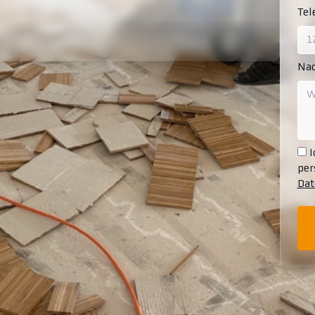
Te
Nac
I
per
Dat