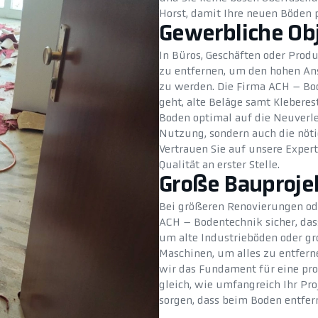
Horst, damit Ihre neuen Böden
Gewerbliche Ob
In Büros, Geschäften oder Produ
zu entfernen, um den hohen Ans
zu werden. Die Firma ACH – Bod
geht, alte Beläge samt Kleberes
Boden optimal auf die Neuverleg
Nutzung, sondern auch die nötig
Vertrauen Sie auf unsere Exper
Qualität an erster Stelle.
Große Bauproje
Bei größeren Renovierungen ode
ACH – Bodentechnik sicher, das
um alte Industrieböden oder gr
Maschinen, um alles zu entfern
wir das Fundament für eine pro
gleich, wie umfangreich Ihr Pr
sorgen, dass beim Boden entfern