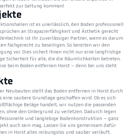
 perfekt zur Geltung kommen!
jekte
ktionshallen ist es unerlässlich, den Boden professionell
prüchen an Strapazierfähigkeit und Ästhetik gerecht
entechnik ist Ihr zuverlässiger Partner, wenn es darum
ten fachgerecht zu beseitigen. So bereiten wir den
ung vor. Dies sichert Ihnen nicht nur eine langfristige
e Sicherheit für alle, die die Räumlichkeiten betreten.
tise beim Boden entfernen Horst – denn bei uns steht
kte
r Neubauten stellt das Boden entfernen in Horst durch
s eine saubere Grundlage geschaffen wird. Ob es sich
oßflächige Beläge handelt, wir nutzen die passenden
en, ohne den Untergrund zu verletzen. Dadurch legen
fessionelle und langlebige Bodenkonstruktion – ganz
ojekt auch sein mag. Lassen Sie uns gemeinsam dafür
en in Horst alles reibungslos und sauber verläuft.