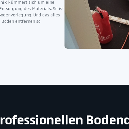
nik kümmert sich um eine
ntsorgung des Materials. So ist
Bodenverlegung. Und das alles
s Boden entfernen so
 professionellen Bode