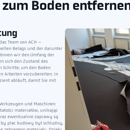
e zum Boden entfernen
tung
 das Team von ACH –
uellen Belags und der darunter
können wir den Umfang der
en sich den Zustand des
 Schritte, um den Boden
n Arbeiten vorzubereiten. In
zient abläuft, damit Sie mit
n Werkzeugen und Maschinen
tałości materiałów, unikając
 oraz ewentualnie zaprawy są
, by plac budowy był schludny,
ję zebranego materiału. Dzięki