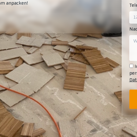
am anpacken!
Te
Nac
I
per
Dat