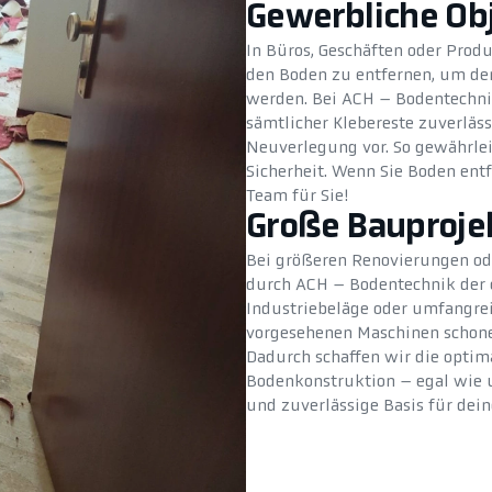
Gewerbliche Ob
In Büros, Geschäften oder Produ
den Boden zu entfernen, um den
werden. Bei ACH – Bodentechni
sämtlicher Klebereste zuverläss
Neuverlegung vor. So gewährle
Sicherheit. Wenn Sie Boden entf
Team für Sie!
Große Bauproje
Bei größeren Renovierungen od
durch ACH – Bodentechnik der e
Industriebeläge oder umfangre
vorgesehenen Maschinen schonen
Dadurch schaffen wir die optim
Bodenkonstruktion – egal wie u
und zuverlässige Basis für dein