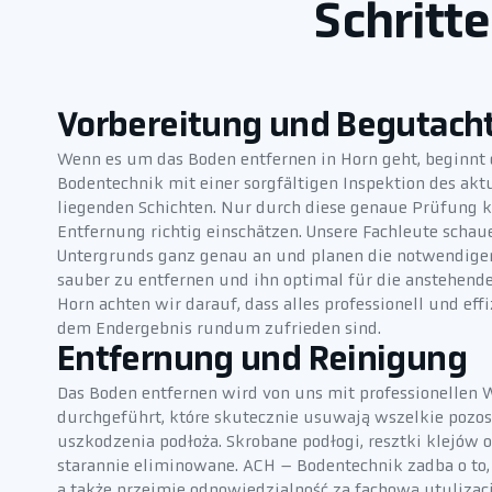
Schritt
Vorbereitung und Begutach
Wenn es um das Boden entfernen in Horn geht, beginnt
Bodentechnik mit einer sorgfältigen Inspektion des akt
liegenden Schichten. Nur durch diese genaue Prüfung 
Entfernung richtig einschätzen. Unsere Fachleute schau
Untergrunds ganz genau an und planen die notwendigen
sauber zu entfernen und ihn optimal für die anstehende
Horn achten wir darauf, dass alles professionell und effi
dem Endergebnis rundum zufrieden sind.
Entfernung und Reinigung
Das Boden entfernen wird von uns mit professionelle
durchgeführt, które skutecznie usuwają wszelkie pozos
uszkodzenia podłoża. Skrobane podłogi, resztki klejów
starannie eliminowane. ACH – Bodentechnik zadba o to
a także przejmie odpowiedzialność za fachową utylizac