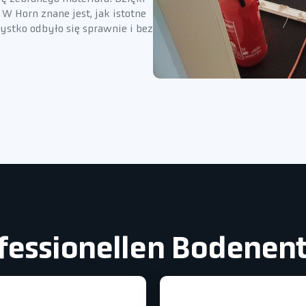
W Horn znane jest, jak istotne
zystko odbyło się sprawnie i bez
ofessionellen Bodenen