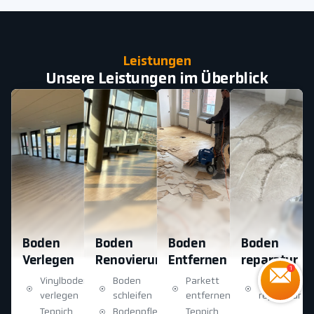
Leistungen
Unsere Leistungen im Überblick
Boden
Boden
Boden
Boden
Verlegen
Renovierung
Entfernen
reparatur
Vinylboden
Boden
Parkett
Boden
verlegen
schleifen
entfernen
reparatur
Teppich
Bodenpflege
Teppich