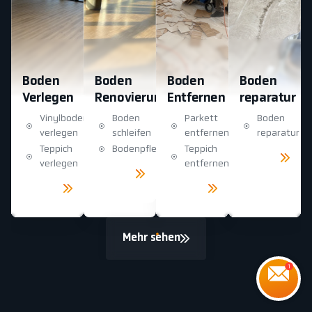
Boden
Boden
Boden
Boden
Verlegen
Renovierung
Entfernen
reparatur
Vinylboden
Boden
Parkett
Boden
verlegen
schleifen
entfernen
reparatur
Teppich
Bodenpflege
Teppich
Mehr
sehen
verlegen
entfernen
Mehr
sehen
Mehr
Mehr
sehen
sehen
Mehr sehen