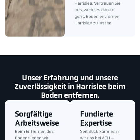
Harrislee. Vertrauen Sie
uns, wenn es darum
geht, Boden entfernen
Harrislee zu lassen.
Unser Erfahrung und unsere
Zuverlässigkeit in Harrislee beim
Boden entfernen.
Sorgfältige
Fundierte
Arbeitsweise
Expertise
Beim Entfernen des
Seit 2016 kümmern
Bodens legen wir
wir uns bei ACH –