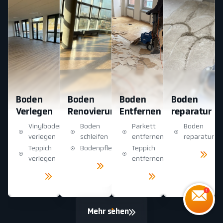
Boden
Boden
Boden
Boden
Verlegen
Renovierung
Entfernen
reparatur
Vinylboden
Boden
Parkett
Boden
verlegen
schleifen
entfernen
reparatur
Teppich
Bodenpflege
Teppich
Mehr
sehen
verlegen
entfernen
Mehr
sehen
Mehr
Mehr
sehen
sehen
Mehr sehen