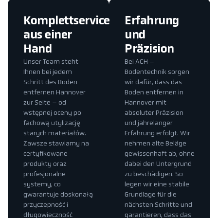
Komplettservice
Erfahrung
aus einer
und
Hand
Präzision
Unser Team steht
Bei ACH –
Ihnen bei jedem
Bodentechnik sorgen
Schritt des Boden
wir dafür, dass das
entfernen Hannover
Boden entfernen in
zur Seite – od
Hannover mit
wstępnej oceny po
absoluter Präzision
fachową utylizację
und jahrelanger
starych materiałów.
Erfahrung erfolgt. Wir
Zawsze stawiamy na
nehmen alte Beläge
certyfikowane
gewissenhaft ab, ohne
produkty oraz
dabei den Untergrund
profesjonalne
zu beschädigen. So
systemy, co
legen wir eine stabile
gwarantuje doskonałą
Grundlage für die
przyczepność i
nächsten Schritte und
długowieczność
garantieren, dass das