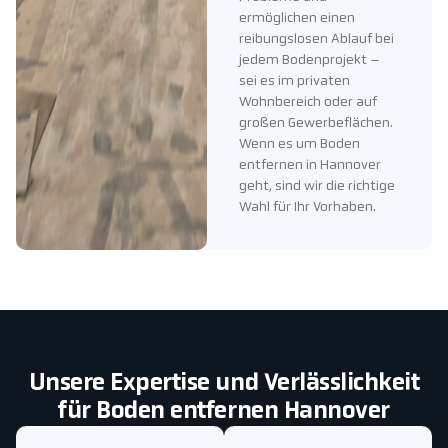
ermöglichen einen
reibungslosen Ablauf bei
jedem Bodenprojekt –
sei es im privaten
Wohnbereich oder auf
großen Gewerbeflächen.
Wenn es um Boden
entfernen in Hannover
geht, sind wir die richtige
Wahl für Ihr Vorhaben.
Unsere Expertise und Verlässlichkeit
für Boden entfernen Hannover