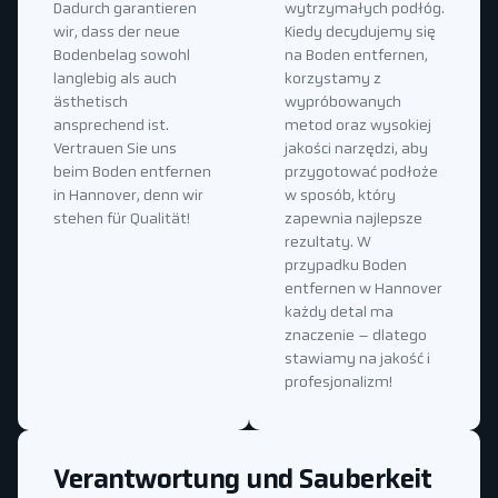
Dadurch garantieren
wytrzymałych podłóg.
wir, dass der neue
Kiedy decydujemy się
Bodenbelag sowohl
na Boden entfernen,
langlebig als auch
korzystamy z
ästhetisch
wypróbowanych
ansprechend ist.
metod oraz wysokiej
Vertrauen Sie uns
jakości narzędzi, aby
beim Boden entfernen
przygotować podłoże
in Hannover, denn wir
w sposób, który
stehen für Qualität!
zapewnia najlepsze
rezultaty. W
przypadku Boden
entfernen w Hannover
każdy detal ma
znaczenie – dlatego
stawiamy na jakość i
profesjonalizm!
Verantwortung und Sauberkeit