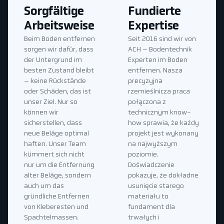
Sorgfältige
Fundierte
Arbeitsweise
Expertise
Beim Boden entfernen
Seit 2016 sind wir von
sorgen wir dafür, dass
ACH – Bodentechnik
der Untergrund im
Experten im Boden
besten Zustand bleibt
entfernen. Nasza
– keine Rückstände
precyzyjna
oder Schäden, das ist
rzemieślnicza praca
unser Ziel. Nur so
połączona z
können wir
technicznym know-
sicherstellen, dass
how sprawia, że każdy
neue Beläge optimal
projekt jest wykonany
haften. Unser Team
na najwyższym
kümmert sich nicht
poziomie.
nur um die Entfernung
Doświadczenie
alter Beläge, sondern
pokazuje, że dokładne
auch um das
usunięcie starego
gründliche Entfernen
materiału to
von Kleberesten und
fundament dla
Spachtelmassen.
trwałych i