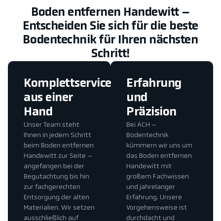
Boden entfernen Handewitt –
Entscheiden Sie sich für die beste
Bodentechnik für Ihren nächsten
Schritt!
Komplettservice
Erfahrung
aus einer
und
Hand
Präzision
Unser Team steht
Bei ACH –
Ihnen in jedem Schritt
Bodentechnik
beim Boden entfernen
kümmern wir uns um
Handewitt zur Seite –
das Boden entfernen
angefangen bei der
Handewitt mit
Begutachtung bis hin
großem Fachwissen
zur fachgerechten
und jahrelanger
Entsorgung der alten
Erfahrung. Unsere
Materialien. Wir setzen
Vorgehensweise ist
ausschließlich auf
durchdacht und