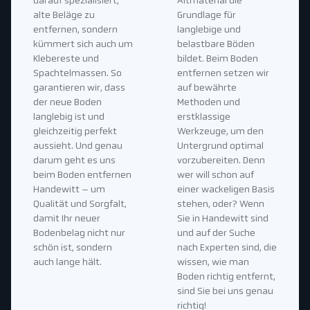
darauf spezialisiert,
Altmaterial die
alte Beläge zu
Grundlage für
entfernen, sondern
langlebige und
kümmert sich auch um
belastbare Böden
Klebereste und
bildet. Beim Boden
Spachtelmassen. So
entfernen setzen wir
garantieren wir, dass
auf bewährte
der neue Boden
Methoden und
langlebig ist und
erstklassige
gleichzeitig perfekt
Werkzeuge, um den
aussieht. Und genau
Untergrund optimal
darum geht es uns
vorzubereiten. Denn
beim Boden entfernen
wer will schon auf
Handewitt – um
einer wackeligen Basis
Qualität und Sorgfalt,
stehen, oder? Wenn
damit Ihr neuer
Sie in Handewitt sind
Bodenbelag nicht nur
und auf der Suche
schön ist, sondern
nach Experten sind, die
auch lange hält.
wissen, wie man
Boden richtig entfernt,
sind Sie bei uns genau
richtig!