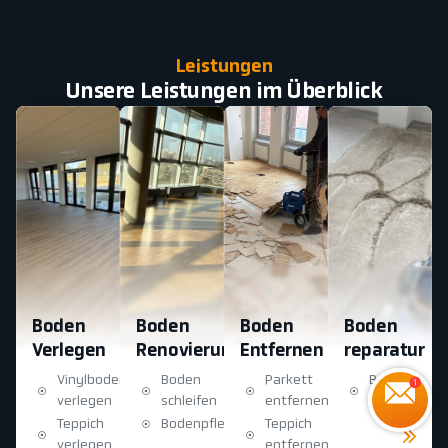
Leistungen
Unsere Leistungen im Überblick
Boden
Boden
Boden
Boden
Verlegen
Renovierung
Entfernen
reparatur
Vinylboden
Boden
Parkett
Boden
verlegen
schleifen
entfernen
reparatur
Teppich
Bodenpflege
Teppich
Mehr
sehen
verlegen
entfernen