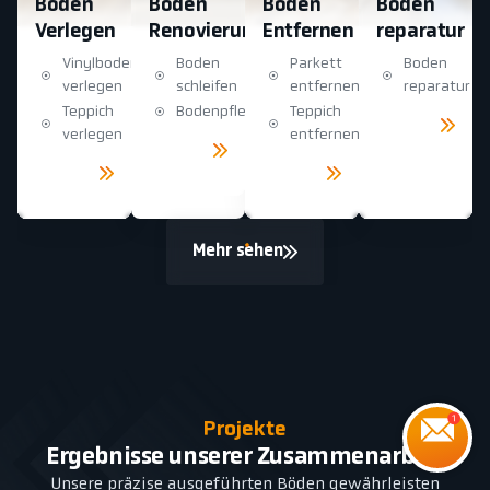
Boden
Boden
Boden
Boden
Verlegen
Renovierung
Entfernen
reparatur
Vinylboden
Boden
Parkett
Boden
verlegen
schleifen
entfernen
reparatur
Teppich
Bodenpflege
Teppich
Mehr
sehen
verlegen
entfernen
Mehr
sehen
Mehr
Mehr
sehen
sehen
Mehr sehen
Projekte
Ergebnisse unserer Zusammenarbeit
Unsere präzise ausgeführten Böden gewährleisten