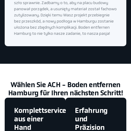
szło sprawnie. Zadbamy o to, aby na placu budowy
panował porządek, a usunięty materiał został fachowo
zutylizowany. Dzięki temu Wasz projekt przebiegnie
bez przeszkód, a nowy podłoga w Hamburgu zostanie
ułożona bez zbędnych komplikacji. Boden entfernen
Hamburg to nie tylko nasze zadanie, to nasza pasja!
Wählen Sie ACH - Boden entfernen
Hamburg für Ihren nächsten Schritt!
Komplettservice
Erfahrung
aus einer
und
Hand
Präzision