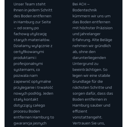
Unser Team steht
Bei ACH –
Ihnen in jedem Schritt
Bodentechnik
des Boden entfernen
kümmern wir uns um
in Hamburg zur Seite
das Boden entfernen
– od oceny po
mit höchster Präzision
fachową utylizację
und jahrelanger
starych materiałów.
Erfahrung. Alte Beläge
Działamy wyłącznie z
nehmen wir gründlich
certyfikowanymi
ab, ohne den
produktami i
darunterliegenden
profesjonalnymi
Untergrund zu
systemami, co
beeinträchtigen. So
pozwala nam
legen wir eine stabile
zapewnić optymalne
Grundlage für die
przyleganie i trwałość
nächsten Schritte und
nowych podłóg. Jeden
sorgen dafür, dass das
stały kontakt
Boden entfernen in
dotyczący całego
Hamburg sauber und
procesu Boden
effizient
entfernen Hamburg to
vonstattengeht.
gwarancja jasnych
Vertrauen Sie uns,