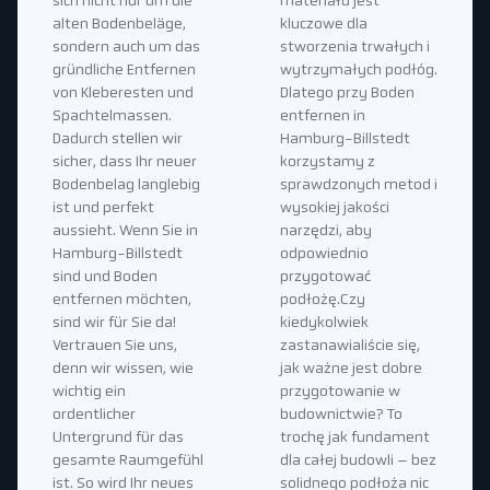
sich nicht nur um die
materiału jest
alten Bodenbeläge,
kluczowe dla
sondern auch um das
stworzenia trwałych i
gründliche Entfernen
wytrzymałych podłóg.
von Kleberesten und
Dlatego przy Boden
Spachtelmassen.
entfernen in
Dadurch stellen wir
Hamburg-Billstedt
sicher, dass Ihr neuer
korzystamy z
Bodenbelag langlebig
sprawdzonych metod i
ist und perfekt
wysokiej jakości
aussieht. Wenn Sie in
narzędzi, aby
Hamburg-Billstedt
odpowiednio
sind und Boden
przygotować
entfernen möchten,
podłożę.Czy
sind wir für Sie da!
kiedykolwiek
Vertrauen Sie uns,
zastanawialiście się,
denn wir wissen, wie
jak ważne jest dobre
wichtig ein
przygotowanie w
ordentlicher
budownictwie? To
Untergrund für das
trochę jak fundament
gesamte Raumgefühl
dla całej budowli – bez
ist. So wird Ihr neues
solidnego podłoża nic