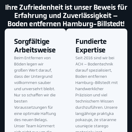
Ihre Zufriedenheit ist unser Beweis für
Erfahrung und Zuverlässigkeit –
Boden entfernen Hamburg-Billstedt!
Sorgfältige
Fundierte
Arbeitsweise
Expertise
Beim Entfernen von
Seit 2016 sind wir bei
Böden legen wir
ACH – Bodentechnik
großen Wert darauf,
darauf spezialisiert,
dass der Untergrund
Boden entfernen
vollkommen sauber
Hamburg-Billstedt mit
und unversehrt bleibt.
handwerklicher
Nur so schaffen wir die
Präzision und viel
besten
technischem Wissen
Voraussetzungen für
durchzuführen. Unsere
eine optimale Haftung
langjährige praktyka
des neuen Belags.
pokazuje, że staranne
Unser Team kümmert
usunięcie starego