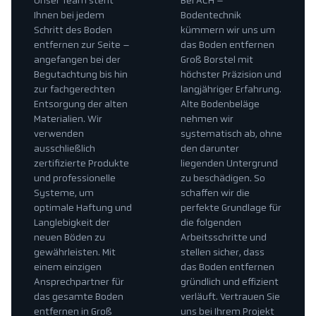
Unser Team steht
Bei ACH –
Ihnen bei jedem
Bodentechnik
Schritt des Boden
kümmern wir uns um
entfernen zur Seite –
das Boden entfernen
angefangen bei der
Groß Borstel mit
Begutachtung bis hin
höchster Präzision und
zur fachgerechten
langjähriger Erfahrung.
Entsorgung der alten
Alte Bodenbeläge
Materialien. Wir
nehmen wir
verwenden
systematisch ab, ohne
ausschließlich
den darunter
zertifizierte Produkte
liegenden Untergrund
und professionelle
zu beschädigen. So
Systeme, um
schaffen wir die
optimale Haftung und
perfekte Grundlage für
Langlebigkeit der
die folgenden
neuen Böden zu
Arbeitsschritte und
gewährleisten. Mit
stellen sicher, dass
einem einzigen
das Boden entfernen
Ansprechpartner für
gründlich und effizient
das gesamte Boden
verläuft. Vertrauen Sie
entfernen in Groß
uns bei Ihrem Projekt