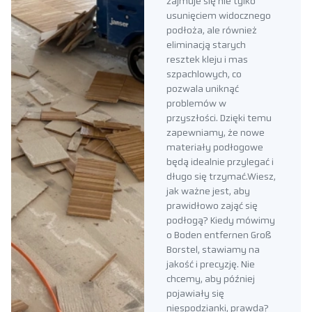
zajmuje się nie tylko
usunięciem widocznego
podłoża, ale również
eliminacją starych
resztek kleju i mas
szpachlowych, co
pozwala uniknąć
problemów w
przyszłości. Dzięki temu
zapewniamy, że nowe
materiały podłogowe
będą idealnie przylegać i
długo się trzymać.Wiesz,
jak ważne jest, aby
prawidłowo zająć się
podłogą? Kiedy mówimy
o Boden entfernen Groß
Borstel, stawiamy na
jakość i precyzję. Nie
chcemy, aby później
pojawiały się
niespodzianki, prawda?