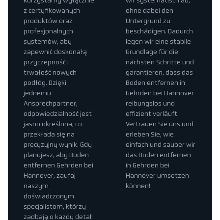
Korzystamy wyłącznie
wir systematisch ab,
z certyfikowanych
ohne dabei den
produktów oraz
Untergrund zu
profesjonalnych
beschädigen. Dadurch
systemów, aby
legen wir eine stabile
zapewnić doskonałą
Grundlage für die
przyczepność i
nächsten Schritte und
trwałość nowych
garantieren, dass das
podłóg. Dzięki
Boden entfernen in
jednemu
Gehrden bei Hannover
Ansprechpartner,
reibungslos und
odpowiedzialność jest
effizient verläuft.
jasno określona, co
Vertrauen Sie uns und
przekłada się na
erleben Sie, wie
precyzyjny wynik. Gdy
einfach und sauber wir
planujesz, aby Boden
das Boden entfernen
entfernen Gehrden bei
in Gehrden bei
Hannover, zaufaj
Hannover umsetzen
naszym
können!
doświadczonym
specjalistom, którzy
zadbają o każdy detal!