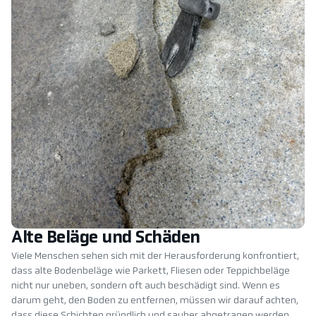
Alte Beläge und Schäden
Viele Menschen sehen sich mit der Herausforderung konfrontiert,
dass alte Bodenbeläge wie Parkett, Fliesen oder Teppichbeläge
nicht nur uneben, sondern oft auch beschädigt sind. Wenn es
darum geht, den Boden zu entfernen, müssen wir darauf achten,
dass diese Schichten gründlich und sauber abgetragen werden,