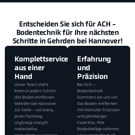
Entscheiden Sie sich für ACH -
Bodentechnik für Ihre nächsten
Schritte in Gehrden bei Hannover!
Komplettservice
Erfahrung
aus einer
und
Hand
Präzision
Unser Team steht
Bei ACH –
Ihnen in jedem Schritt
Bodentechnik
des Boden entfernen
kümmern wir uns um
Gehrden bei Hannover
das Boden entfernen
zur Seite – od oceny
mit höchster Präzision
przez fachową
und jahrelanger
utylizację starych
Expertise. Alte
materiałów.
Bodenbeläge nehmen