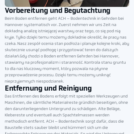
Vorbereitung und Begutachtung
Beim Boden entfernen geht ACH – Bodentechnik in Gehrden bei
Hannover systematisch vor. Zuerst nehmen wir uns Zeit na
dokładną analizę istniejącej warstwy oraz tego, co się pod nią
kryje. Tylko dzięki temu możemy dokładnie określić, ile pracy nas
czeka. Nasz zespół ocenia stan podłoża i planuje kolejne kroki, aby
skutecznie usunąć podłogę i przygotować teren do dalszych
działań.Gdy chodzi o Boden entfernen Gehrden bei Hannover,
stawiamy na profesjonalizm i staranność. Kontrola stanu gruntu
to dla nas kluczowy moment, który pozwala na płynne
przeprowadzenie procesu. Dzięki temu możemy uniknąć
nieprzyjemnych niespodzianek.
Entfernung und Reinigung
Das Entfernen des Bodens erfolgt mit speziellen Werkzeugen und
Maschinen, die sämtliche Materialreste gründlich beseitigen, ohne
den darunterliegenden Untergrund zu schädigen. Alte Beläge,
Klebereste und eventuell auch Spachtelmassen werden
methodisch entfernt. ACH – Bodentechnik sorgt dafür, dass die
Baustelle stets sauber bleibt und kümmert sich um die