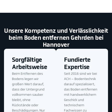
Unsere Kompetenz und Verlässlichkeit
beim Boden entfernen Gehrden bei
Hannover
Sorgfältige
Fundierte
Arbeitsweise
Expertise
Beim Entfernen des
Seit 2016 sind wir bei
Bodens legen wir
ACH – Bodentechnik
großen Wert darauf,
darauf spezialisiert,
dass der Untergrund
das Boden entfernen
vollkommen sauber
mit handwerklichem
bleibt, ohne
Geschick und
Rückstände oder
technischem
Beschädigungen. Nur
Fachwissen zu