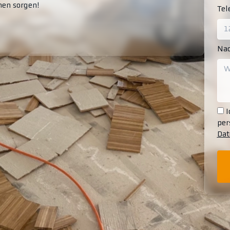
men sorgen!
Te
Nac
I
per
Dat