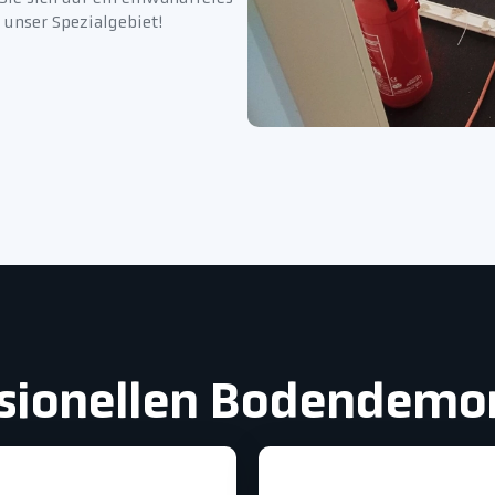
 unser Spezialgebiet!
essionellen Bodendem