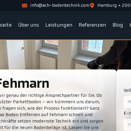
info@ach-bodentechnik.com
Hamburg + 200
tseite
Über uns
Leistungen
Referenzen
Blog
 Fehmarn
Vol
ir genau der richtige Ansprechpartner für Sie. Ob
enutzter Parkettboden – wir kümmern uns darum,
 fragen sich, wie der Prozess funktioniert? Ganz
E-m
s das Boden Entfernen auf Fehmarn schnell und
chkräfte setzen modernste Technik ein und sorgen
it für die neuen Bodenbeläge ist. Lassen Sie uns