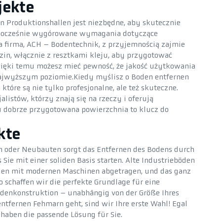
jekte
en Produktionshallen jest niezbędne, aby skutecznie
ednocześnie wygórowane wymagania dotyczące
a firma, ACH – Bodentechnik, z przyjemnością zajmie
in, włącznie z resztkami kleju, aby przygotować
zięki temu możesz mieć pewność, że jakość użytkowania
ajwyższym poziomie.Kiedy myślisz o Boden entfernen
które są nie tylko profesjonalne, ale też skuteczne.
alistów, którzy znają się na rzeczy i oferują
 dobrze przygotowana powierzchnia to klucz do
kte
n oder Neubauten sorgt das Entfernen des Bodens durch
Sie mit einer soliden Basis starten. Alte Industrieböden
den mit modernen Maschinen abgetragen, und das ganz
 schaffen wir die perfekte Grundlage für eine
odenkonstruktion – unabhängig von der Größe Ihres
tfernen Fehmarn geht, sind wir Ihre erste Wahl! Egal
 haben die passende Lösung für Sie.