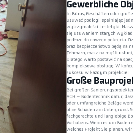
Gewerbliche Ob
In Büros, Geschäften oder groß
usuwać podłogi, spełniając j
wytrzymałości i estetyki. Nasz
się usuwaniem starych wykładz
podłoże do nowego pokrycia. D
oraz bezpieczeństwo będą na n
Fehmarn, masz na myśli usługi, 
Dlatego warto postawić na specj
kompleksową obsługę. W końcu
sukcesu w każdym projekcie!
Große Bauproje
Bei großen Sanierungsprojekte
ACH – Bodentechnik dafür, dass 
oder umfangreiche Beläge wer
ohne Schäden am Untergrund. So
fachgerechte und langlebige B
Vorhabens. Wenn es um Boden en
welches Projekt Sie planen, wir