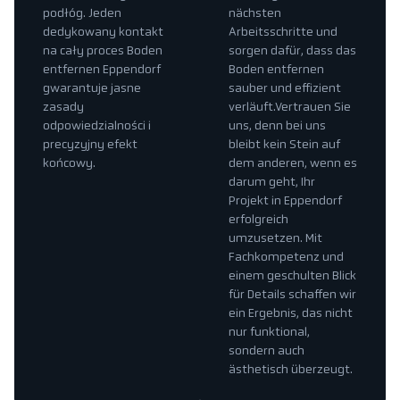
podłóg. Jeden
nächsten
dedykowany kontakt
Arbeitsschritte und
na cały proces Boden
sorgen dafür, dass das
entfernen Eppendorf
Boden entfernen
gwarantuje jasne
sauber und effizient
zasady
verläuft.Vertrauen Sie
odpowiedzialności i
uns, denn bei uns
precyzyjny efekt
bleibt kein Stein auf
końcowy.
dem anderen, wenn es
darum geht, Ihr
Projekt in Eppendorf
erfolgreich
umzusetzen. Mit
Fachkompetenz und
einem geschulten Blick
für Details schaffen wir
ein Ergebnis, das nicht
nur funktional,
sondern auch
ästhetisch überzeugt.