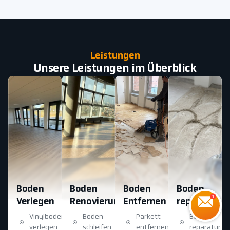
Leistungen
Unsere Leistungen im Überblick
Boden
Boden
Boden
Boden
Verlegen
Renovierung
Entfernen
reparatur
Vinylboden
Boden
Parkett
Boden
verlegen
schleifen
entfernen
reparatur