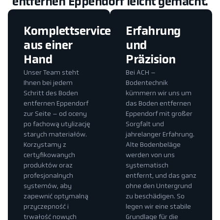
entfernen Eppendorf leicht gemacht.
Komplettservice
Erfahrung
aus einer
und
Hand
Präzision
Unser Team steht
Bei ACH –
Ihnen bei jedem
Bodentechnik
Schritt des Boden
kümmern wir uns um
entfernen Eppendorf
das Boden entfernen
zur Seite – od oceny
Eppendorf mit großer
po fachową utylizację
Sorgfalt und
starych materiałów.
jahrelanger Erfahrung.
Korzystamy z
Alte Bodenbeläge
certyfikowanych
werden von uns
produktów oraz
systematisch
profesjonalnych
entfernt, und das ganz
systemów, aby
ohne den Untergrund
zapewnić optymalną
zu beschädigen. So
przyczepność i
legen wir eine stabile
trwałość nowych
Grundlage für die