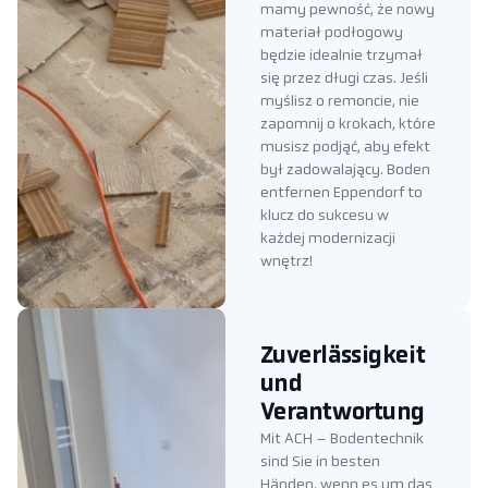
mamy pewność, że nowy
materiał podłogowy
będzie idealnie trzymał
się przez długi czas. Jeśli
myślisz o remoncie, nie
zapomnij o krokach, które
musisz podjąć, aby efekt
był zadowalający. Boden
entfernen Eppendorf to
klucz do sukcesu w
każdej modernizacji
wnętrz!
Zuverlässigkeit
und
Verantwortung
Mit ACH – Bodentechnik
sind Sie in besten
Händen, wenn es um das