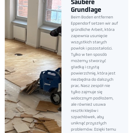
Saubere
Grundlage
Beim Boden entfernen
Eppendorf setzen wir auf
gründliche Arbeit, która
zapewnia usunięcie
wszystkich starych
powłok i pozostałości.
Tylko w ten sposób
możemy stworzyć
gładką i czystą
powierzchnię, która jest
niezbędna do dalszych
prac. Nasz zespół nie
tylko zajmuje się
widocznym podłożem,
ale również usuwa
resztki klejów i
szpachlówek, aby
uniknąć przyszłych
problemów. Dzięki temu