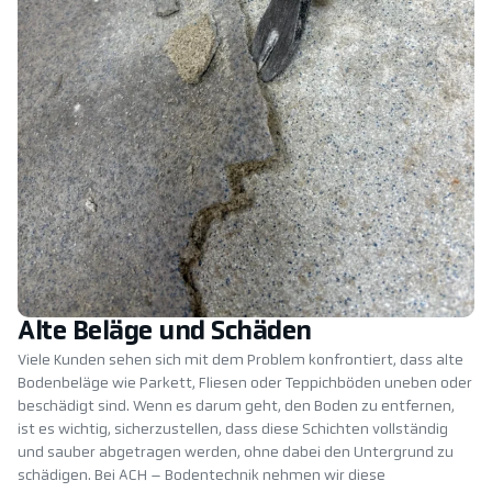
Alte Beläge und Schäden
Viele Kunden sehen sich mit dem Problem konfrontiert, dass alte
Bodenbeläge wie Parkett, Fliesen oder Teppichböden uneben oder
beschädigt sind. Wenn es darum geht, den Boden zu entfernen,
ist es wichtig, sicherzustellen, dass diese Schichten vollständig
und sauber abgetragen werden, ohne dabei den Untergrund zu
schädigen. Bei ACH – Bodentechnik nehmen wir diese