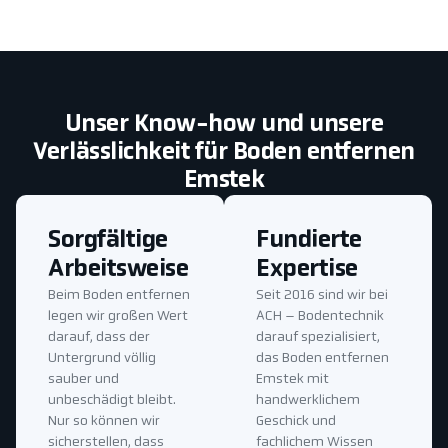
Unser Know-how und unsere
Verlässlichkeit für Boden entfernen
Emstek
Sorgfältige
Fundierte
Arbeitsweise
Expertise
Beim Boden entfernen
Seit 2016 sind wir bei
legen wir großen Wert
ACH – Bodentechnik
darauf, dass der
darauf spezialisiert,
Untergrund völlig
das Boden entfernen
sauber und
Emstek mit
unbeschädigt bleibt.
handwerklichem
Nur so können wir
Geschick und
sicherstellen, dass
fachlichem Wissen