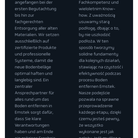
angefangen bei der
Fachkompetenz und
ersten Begutachtung
wieloletnim Know-
bis hin zur
how. Z uważnością
fachgerechten
usuwamy starą
Entsorgung aller alten
podłogę, dbając o to,
Materialien. Wir setzen
by nie uszkodzić
ausschließlich auf
podłoża. W ten
zertifizierte Produkte
sposób tworzymy
und professionelle
solidne fundamenty
Systeme, damit die
dla kolejnych działań,
neue Bodenbeläge
stawiając na czystość i
optimal haften und
efektywność podczas
langlebig sind. Ein
procesu Boden
zentraler
entfernen Emstek.
Ansprechpartner für
Nasze podejście
alles rund um das
pozwala na sprawne
Boden entfernen in
przeprowadzenie
Emstek sorgt dafür,
każdego etapu, dzięki
dass Sie klare
czemu jesteś pewny,
Verantwortungen
że wszystko
haben und am Ende
wykonane jest jak