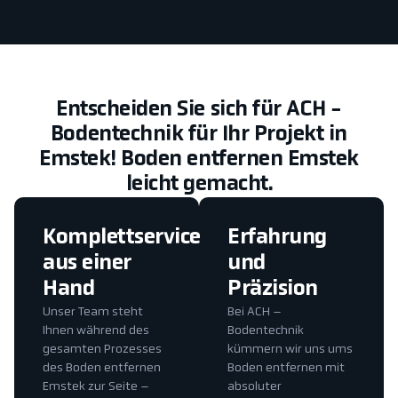
Entscheiden Sie sich für ACH -
Bodentechnik für Ihr Projekt in
Emstek! Boden entfernen Emstek
leicht gemacht.
Komplettservice
Erfahrung
aus einer
und
Hand
Präzision
Unser Team steht
Bei ACH –
Ihnen während des
Bodentechnik
gesamten Prozesses
kümmern wir uns ums
des Boden entfernen
Boden entfernen mit
Emstek zur Seite –
absoluter