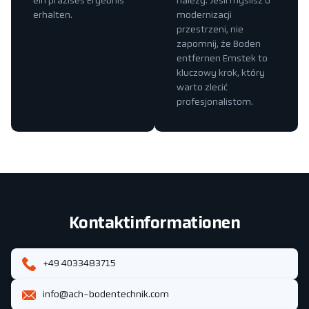
ein präzises Ergebnis
należy. Jeśli myślisz o
erhalten.
modernizacji
przestrzeni, nie
zapomnij, że Boden
entfernen Emstek to
kluczowy krok, który
warto zlecić
profesjonalistom.
Kontaktinformationen
+49 4033483715
info@ach-bodentechnik.com