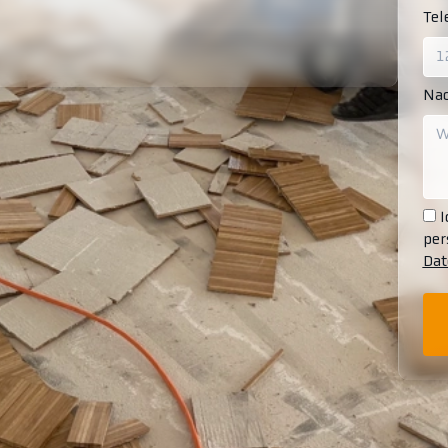
Te
Nac
I
per
Dat