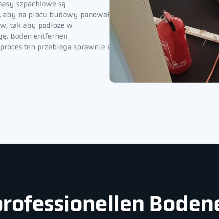
 masy szpachlowe są
, aby na placu budowy panował
ów, tak aby podłoże w
gę. Boden entfernen
proces ten przebiega sprawnie i
 professionellen Boden