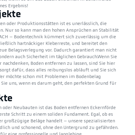
nes Ergebnis!
jekte
en oder Produktionsstätten ist es unerlässlich, die
en. Nur so kann man den hohen Ansprüchen an Stabilität
ACH – Bodentechnik kümmert sich zuverlässig um die
ließlich hartnäckiger Kleberreste, und bereitet den
neue Belagsverlegung vor. Dadurch garantiert man nicht
 sondern auch Sicherheit im täglichen Gebrauch.Wenn Sie
 nachdenken, Boden entfernen zu lassen, sind Sie hier
sorgt dafür, dass alles reibungslos abläuft und Sie sich
r möchte schon mit Problemen im Bodenbelag
 Sie uns, wenn es darum geht, den perfekten Grund für
kte
n oder Neubauten ist das Boden entfernen Eckernförde
rste Schritt zu einem soliden Fundament. Egal, ob es
er großzügige Beläge handelt – unsere spezialisierten
dlich und schonend, ohne den Untergrund zu gefährden.
 für eine professionelle und langlebige