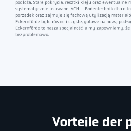
podłoża. Stare pokrycia, resztki kleju oraz ewentualne
systematycznie usuwane. ACH – Bodentechnik dba o to
porządek oraz zajmuje się fachową utylizacją materiał
Eckernförde było równe i czyste, gotowe na nową podło
Eckernförde to nasza specjalność, a my zapewniamy, że 
bezproblemowo.
Vorteile der