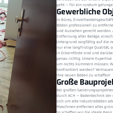
geht – für ein rundum gelunge
Gewerbliche Ob
In Büros, Einzelhandelsgeschäft
Böden professionell zu entfern
und Aussehen gerecht werden. 
Entfernung alter Beläge, einsch
Untergrund sorgfältig auf die 
nur eine langfristige Qualität,
in Eckernförde sind und darüber
genau richtig. Unsere Expertise 
um nichts kümmern müssen. We
konfrontiert werden? Vertrauen
Ihre neuen Böden zu schaffen!
Große Bauproje
Bei großen Sanierungsprojekte
durch ACH – Bodentechnik der e
sich um alte Industrieböden od
Maschinen entfernen alles grün
So schaffen wir die ideale Basis