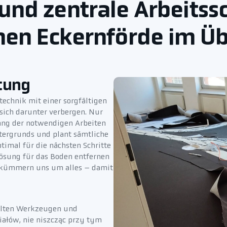
nd zentrale Arbeitss
nen Eckernförde im Üb
tung
echnik mit einer sorgfältigen
sich darunter verbergen. Nur
ng der notwendigen Arbeiten
tergrunds und plant sämtliche
timal für die nächsten Schritte
Lösung für das Boden entfernen
ir kümmern uns um alles – damit
ählten Werkzeugen und
iałów, nie niszcząc przy tym