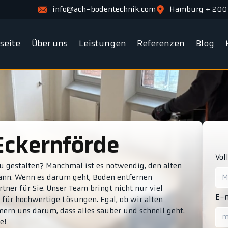
info@ach-bodentechnik.com
Hamburg + 200
tseite
Über uns
Leistungen
Referenzen
Blog
Eckernförde
Vol
 gestalten? Manchmal ist es notwendig, den alten
ann. Wenn es darum geht, Boden entfernen
tner für Sie. Unser Team bringt nicht nur viel
E-m
 für hochwertige Lösungen. Egal, ob wir alten
ern uns darum, dass alles sauber und schnell geht.
e!