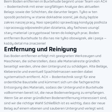
Beim Boden entfernen in Buxtehude beginnt unser Team von ACH
– Bodentechnik mit einer sorgfältigen Analyse des aktuellen
Belags sowie der Schichten, die darunter liegen. Tylko w ten
sposób jesteśmy w stanie dokładnie ocenić, jak duży będzie
zakres naszej pracy. Nasi specjaliści sprawdzają kondycję podłoża
i opracowują odpowiedni plan działania, aby fachowo usunąć
stary materiał i przygotować teren do kolejnych prac. Boden
entfernen Buxtehude to dla nas nie tylko obowiązek, ale i pasja –
każdy detal ma znaczenie!
Entfernung und Reinigung
Das Boden entfernen erfolgt mit geeigneten Werkzeugen und
Maschinen, die sicherstellen, dass alle Materialreste gründlich
beseitigt werden, ohne den Untergrund zu schädigen. Alte Beläge,
Klebereste und eventuell Spachtelmassen werden dabei
systematisch entfernt. ACH – Bodentechnik sorgt für eine
ordentliche Baustelle und kümmert sich um die fachgerechte
Entsorgung des Materials, sodass der Untergrund in Buxtehude
vollkommen bereit ist, die neue Bodenverlegung zu empfangen.
Wenn Sie an einer gründlichen Bodenentfernung interessiert sind,
sind wir die richtige Wahl! Schließlich ist es wichtig, dass der neue
Belag auf einem ebenen und sauberen Untergrund verlegt wird.