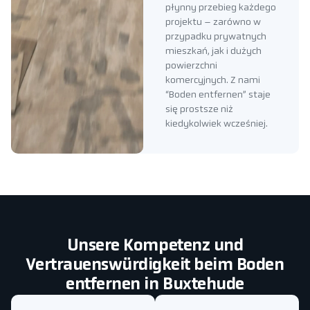
płynny przebieg każdego
projektu – zarówno w
przypadku prywatnych
mieszkań, jak i dużych
powierzchni
komercyjnych. Z nami
“Boden entfernen” staje
się prostsze niż
kiedykolwiek wcześniej.
Unsere Kompetenz und
Vertrauenswürdigkeit beim Boden
entfernen in Buxtehude