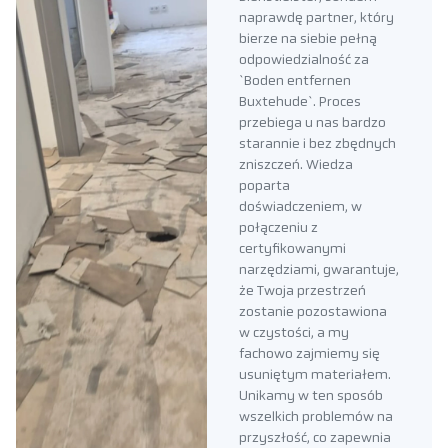
naprawdę partner, który
bierze na siebie pełną
odpowiedzialność za
`Boden entfernen
Buxtehude`. Proces
przebiega u nas bardzo
starannie i bez zbędnych
zniszczeń. Wiedza
poparta
doświadczeniem, w
połączeniu z
certyfikowanymi
narzędziami, gwarantuje,
że Twoja przestrzeń
zostanie pozostawiona
w czystości, a my
fachowo zajmiemy się
usuniętym materiałem.
Unikamy w ten sposób
wszelkich problemów na
przyszłość, co zapewnia