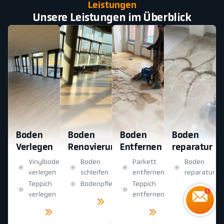
Leistungen
Unsere Leistungen im Überblick
Boden
Boden
Boden
Boden
Verlegen
Renovierung
Entfernen
reparatur
Vinylboden
Boden
Parkett
Boden
verlegen
schleifen
entfernen
reparatur
Teppich
Bodenpflege
Teppich
Mehr
sehen
verlegen
entfernen
Mehr
sehen
Mehr
Mehr
sehen
sehen