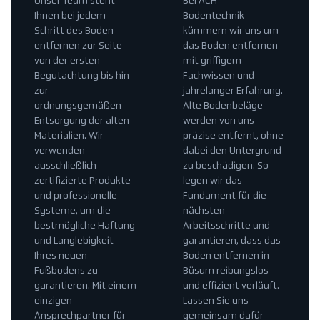
Unser Team steht
Bei ACH –
Ihnen bei jedem
Bodentechnik
Schritt des Boden
kümmern wir uns um
entfernen zur Seite –
das Boden entfernen
von der ersten
mit griffigem
Begutachtung bis hin
Fachwissen und
zur
jahrelanger Erfahrung.
ordnungsgemäßen
Alte Bodenbeläge
Entsorgung der alten
werden von uns
Materialien. Wir
präzise entfernt, ohne
verwenden
dabei den Untergrund
ausschließlich
zu beschädigen. So
zertifizierte Produkte
legen wir das
und professionelle
Fundament für die
Systeme, um die
nächsten
bestmögliche Haftung
Arbeitsschritte und
und Langlebigkeit
garantieren, dass das
Ihres neuen
Boden entfernen in
Fußbodens zu
Büsum reibungslos
garantieren. Mit einem
und effizient verläuft.
einzigen
Lassen Sie uns
Ansprechpartner für
gemeinsam dafür