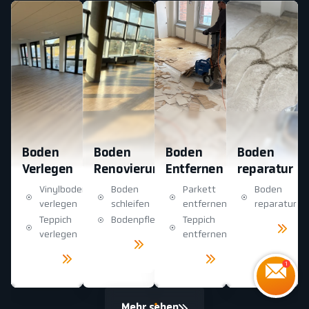
Boden
Boden
Boden
Boden
Verlegen
Renovierung
Entfernen
reparatur
Vinylboden
Boden
Parkett
Boden
verlegen
schleifen
entfernen
reparatur
Teppich
Bodenpflege
Teppich
Mehr
sehen
verlegen
entfernen
Mehr
sehen
Mehr
Mehr
sehen
sehen
Mehr sehen