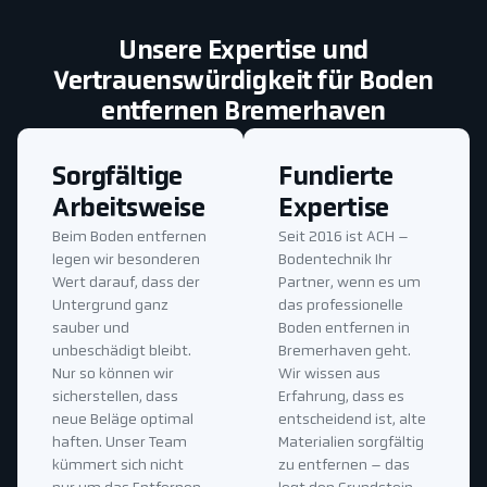
Unsere Expertise und
Vertrauenswürdigkeit für Boden
entfernen Bremerhaven
Sorgfältige
Fundierte
Arbeitsweise
Expertise
Beim Boden entfernen
Seit 2016 ist ACH –
legen wir besonderen
Bodentechnik Ihr
Wert darauf, dass der
Partner, wenn es um
Untergrund ganz
das professionelle
sauber und
Boden entfernen in
unbeschädigt bleibt.
Bremerhaven geht.
Nur so können wir
Wir wissen aus
sicherstellen, dass
Erfahrung, dass es
neue Beläge optimal
entscheidend ist, alte
haften. Unser Team
Materialien sorgfältig
kümmert sich nicht
zu entfernen – das