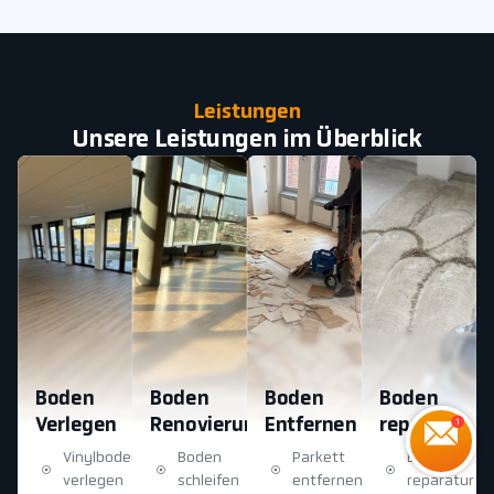
Leistungen
Unsere Leistungen im Überblick
Boden
Boden
Boden
Boden
Verlegen
Renovierung
Entfernen
reparatur
Vinylboden
Boden
Parkett
Boden
verlegen
schleifen
entfernen
reparatur