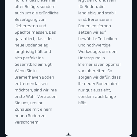
nur um das Entfernen
legt den Grundstein
alter Beläge, sondern
für Böden, die
auch um die gründliche
langlebig und stabil
Beseitigung von
sind. Bei unserem
Kleberesten und
Boden entfernen
Spachtelmassen. Das
setzen wir auf
garantiert, dass der
bewährte Techniken
neue Bodenbelag
und hochwertige
langfristig hält und
Werkzeuge, um den
sich perfekt ins
Untergrund in
Gesamtbild einfügt.
Bremerhaven optimal
Wenn Sie in
vorzubereiten. So
Bremerhaven Boden
sorgen wir dafür, dass
entfernen lassen
Ihr neuer Boden nicht
möchten, sind wir Ihre
nur gut aussieht,
erste Wahl. Vertrauen
sondern auch lange
Sie uns, um Ihr
hält.
Zuhause mit einem
neuen Boden zu
verschönern!