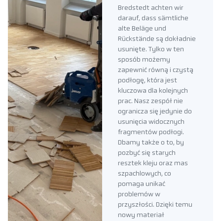
Bredstedt achten wir
darauf, dass sämtliche
alte Beläge und
Rückstände są dokładnie
usunięte. Tylko w ten
sposób możemy
zapewnić równą i czystą
podłogę, która jest
kluczowa dla kolejnych
prac. Nasz zespół nie
ogranicza się jedynie do
usunięcia widocznych
fragmentów podłogi.
Dbamy także o to, by
pozbyć się starych
resztek kleju oraz mas
szpachlowych, co
pomaga unikać
problemów w
przyszłości. Dzięki temu
nowy materiał