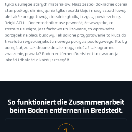
tylko usunięcie starych materiałów. Nasz zespół dokładnie ocenia
stan podłogi, eliminując nie tylko resztki kleju i masy szpachlowej,
ale także przygotowując idealnie gładką i czystą powierzchnię.
Dzięki ACH – Bodentechnik masz pewność, że wszystko, co
zostało usunięte, jest fachowo utylizowane, co wprowadza
porządek na placu budowy. Tak solidne przygotowanie to klucz do
trwałości i wysokiej jakości nowego pokrycia podłogowego. Kto by
pomyślał, że tak drobne detale mogą mieć aż tak ogromne
znaczenie, prawda? Boden entfernen Bredstedt to gwarancja
jakości i dbałości o każdy szczegół!
So funktioniert die Zusammenarbeit
beim Boden entfernen in Bredstedt.
1