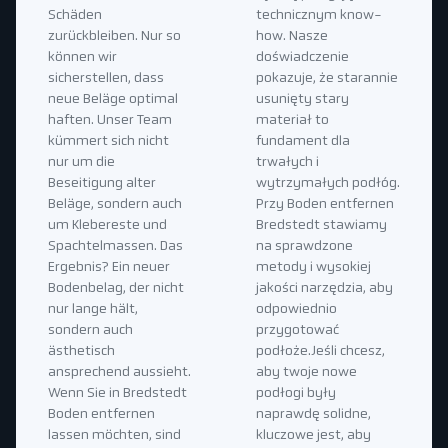
Schäden
technicznym know-
zurückbleiben. Nur so
how. Nasze
können wir
doświadczenie
sicherstellen, dass
pokazuje, że starannie
neue Beläge optimal
usunięty stary
haften. Unser Team
materiał to
kümmert sich nicht
fundament dla
nur um die
trwałych i
Beseitigung alter
wytrzymałych podłóg.
Beläge, sondern auch
Przy Boden entfernen
um Klebereste und
Bredstedt stawiamy
Spachtelmassen. Das
na sprawdzone
Ergebnis? Ein neuer
metody i wysokiej
Bodenbelag, der nicht
jakości narzędzia, aby
nur lange hält,
odpowiednio
sondern auch
przygotować
ästhetisch
podłoże.Jeśli chcesz,
ansprechend aussieht.
aby twoje nowe
Wenn Sie in Bredstedt
podłogi były
Boden entfernen
naprawdę solidne,
lassen möchten, sind
kluczowe jest, aby