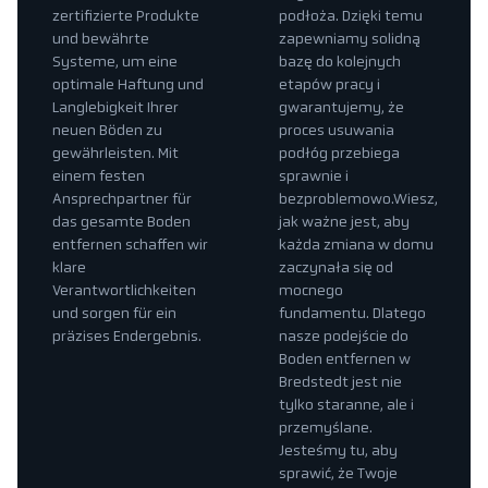
zertifizierte Produkte
podłoża. Dzięki temu
und bewährte
zapewniamy solidną
Systeme, um eine
bazę do kolejnych
optimale Haftung und
etapów pracy i
Langlebigkeit Ihrer
gwarantujemy, że
neuen Böden zu
proces usuwania
gewährleisten. Mit
podłóg przebiega
einem festen
sprawnie i
Ansprechpartner für
bezproblemowo.Wiesz,
das gesamte Boden
jak ważne jest, aby
entfernen schaffen wir
każda zmiana w domu
klare
zaczynała się od
Verantwortlichkeiten
mocnego
und sorgen für ein
fundamentu. Dlatego
präzises Endergebnis.
nasze podejście do
Boden entfernen w
Bredstedt jest nie
tylko staranne, ale i
przemyślane.
Jesteśmy tu, aby
sprawić, że Twoje