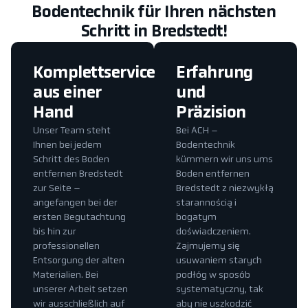
Bodentechnik für Ihren nächsten
Schritt in Bredstedt!
Komplettservice
Erfahrung
aus einer
und
Hand
Präzision
Unser Team steht
Bei ACH –
Ihnen bei jedem
Bodentechnik
Schritt des Boden
kümmern wir uns ums
entfernen Bredstedt
Boden entfernen
zur Seite –
Bredstedt z niezwykłą
angefangen bei der
starannością i
ersten Begutachtung
bogatym
bis hin zur
doświadczeniem.
professionellen
Zajmujemy się
Entsorgung der alten
usuwaniem starych
Materialien. Bei
podłóg w sposób
unserer Arbeit setzen
systematyczny, tak
wir ausschließlich auf
aby nie uszkodzić