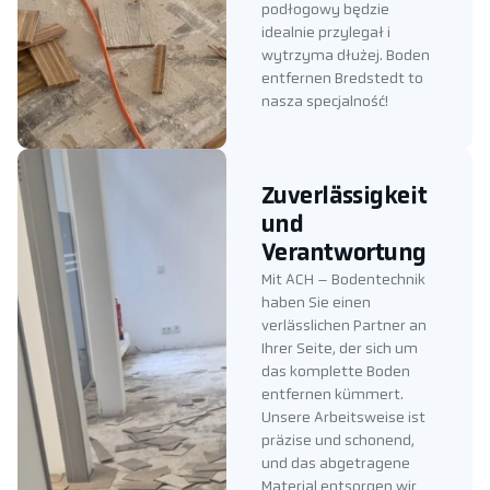
podłogowy będzie
idealnie przylegał i
wytrzyma dłużej. Boden
entfernen Bredstedt to
nasza specjalność!
Zuverlässigkeit
und
Verantwortung
Mit ACH – Bodentechnik
haben Sie einen
verlässlichen Partner an
Ihrer Seite, der sich um
das komplette Boden
entfernen kümmert.
Unsere Arbeitsweise ist
präzise und schonend,
und das abgetragene
Material entsorgen wir