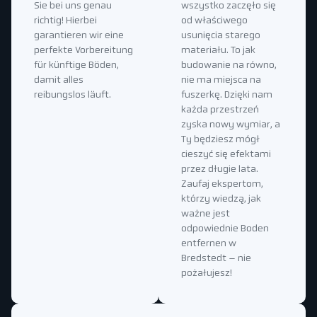
Sie bei uns genau
wszystko zaczęło się
richtig! Hierbei
od właściwego
garantieren wir eine
usunięcia starego
perfekte Vorbereitung
materiału. To jak
für künftige Böden,
budowanie na równo,
damit alles
nie ma miejsca na
reibungslos läuft.
fuszerkę. Dzięki nam
każda przestrzeń
zyska nowy wymiar, a
Ty będziesz mógł
cieszyć się efektami
przez długie lata.
Zaufaj ekspertom,
którzy wiedzą, jak
ważne jest
odpowiednie Boden
entfernen w
Bredstedt – nie
pożałujesz!