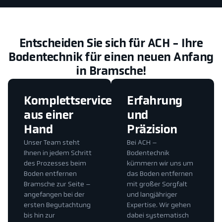
Entscheiden Sie sich für ACH - Ihre
Bodentechnik für einen neuen Anfang
in Bramsche!
Komplettservice
Erfahrung
aus einer
und
Hand
Präzision
Unser Team steht
Bei ACH –
Ihnen in jedem Schritt
Bodentechnik
des Prozesses beim
kümmern wir uns um
Boden entfernen
das Boden entfernen
Bramsche zur Seite –
mit großer Sorgfalt
angefangen bei der
und langjähriger
ersten Begutachtung
Expertise. Wir gehen
bis hin zur
dabei systematisch