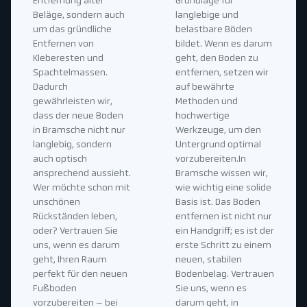
Entfernung alter
Grundlage für
Beläge, sondern auch
langlebige und
um das gründliche
belastbare Böden
Entfernen von
bildet. Wenn es darum
Kleberesten und
geht, den Boden zu
Spachtelmassen.
entfernen, setzen wir
Dadurch
auf bewährte
gewährleisten wir,
Methoden und
dass der neue Boden
hochwertige
in Bramsche nicht nur
Werkzeuge, um den
langlebig, sondern
Untergrund optimal
auch optisch
vorzubereiten.In
ansprechend aussieht.
Bramsche wissen wir,
Wer möchte schon mit
wie wichtig eine solide
unschönen
Basis ist. Das Boden
Rückständen leben,
entfernen ist nicht nur
oder? Vertrauen Sie
ein Handgriff; es ist der
uns, wenn es darum
erste Schritt zu einem
geht, Ihren Raum
neuen, stabilen
perfekt für den neuen
Bodenbelag. Vertrauen
Fußboden
Sie uns, wenn es
vorzubereiten – bei
darum geht, in