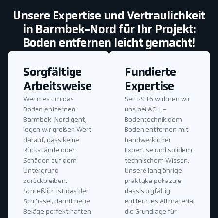
Unsere Expertise und Vertraulichkeit
in Barmbek-Nord für Ihr Projekt:
Boden entfernen leicht gemacht!
Sorgfältige
Fundierte
Arbeitsweise
Expertise
Wenn es um das
Seit 2016 widmen wir
Boden entfernen
uns bei ACH –
Barmbek-Nord geht,
Bodentechnik dem
legen wir großen Wert
Boden entfernen mit
darauf, dass keine
handwerklicher
Rückstände oder
Expertise und solidem
Schäden auf dem
technischem Wissen.
Untergrund
Unsere langjährige
zurückbleiben.
praktyka pokazuje,
Schließlich ist das der
dass sorgfältig
Schlüssel, damit neue
entferntes Altmaterial
Beläge perfekt haften
die Grundlage für