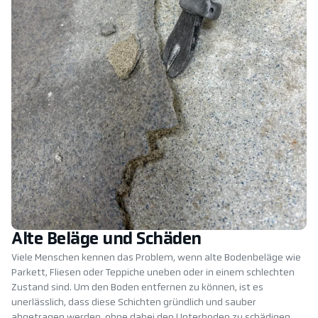
Alte Beläge und Schäden
Viele Menschen kennen das Problem, wenn alte Bodenbeläge wie
Parkett, Fliesen oder Teppiche uneben oder in einem schlechten
Zustand sind. Um den Boden entfernen zu können, ist es
unerlässlich, dass diese Schichten gründlich und sauber
abgetragen werden, ohne dabei den Unterboden zu schädigen.