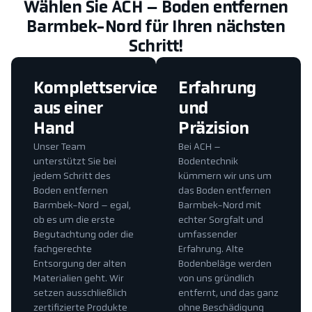
Wählen Sie ACH – Boden entfernen
Barmbek-Nord für Ihren nächsten
Schritt!
Komplettservice
Erfahrung
aus einer
und
Hand
Präzision
Unser Team
Bei ACH –
unterstützt Sie bei
Bodentechnik
jedem Schritt des
kümmern wir uns um
Boden entfernen
das Boden entfernen
Barmbek-Nord – egal,
Barmbek-Nord mit
ob es um die erste
echter Sorgfalt und
Begutachtung oder die
umfassender
fachgerechte
Erfahrung. Alte
Entsorgung der alten
Bodenbeläge werden
Materialien geht. Wir
von uns gründlich
setzen ausschließlich
entfernt, und das ganz
zertifizierte Produkte
ohne Beschädigung