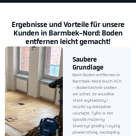
Ergebnisse und Vorteile für unsere
Kunden in Barmbek-Nord: Boden
entfernen leicht gemacht!
Saubere
Grundlage
Beim Boden entfernen in
Barmbek-Nord durch ACH
– Bodentechnik stellen
wir sicher, że wszelkie
stare wykładziny i
resztki są dokładnie
usunięte. Tylko w ten
sposób możemy
stworzyć gładką i czystą
powierzchnię, niezbędną