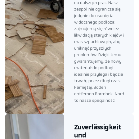
do dalszych prac. Nasz
zespół nie ogranicza się
jedynie do usunięcia
widocznego podłoża;
zajmujemy się również
likwidacją starych klejów i
mas szpachlowych, aby
uniknąć przyszłych
problemów. Dzięki temu
gwarantujemy, że nowy
materiał do podłogi
idealnie przylega i będzie
trwały przez długi czas.
Pamiętaj, Boden
entfernen Barmbek-Nord
to nasza specjalność!
Zuverlässigkeit
und