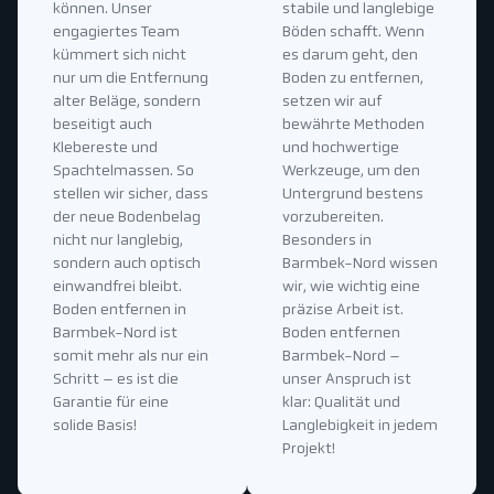
können. Unser
stabile und langlebige
engagiertes Team
Böden schafft. Wenn
kümmert sich nicht
es darum geht, den
nur um die Entfernung
Boden zu entfernen,
alter Beläge, sondern
setzen wir auf
beseitigt auch
bewährte Methoden
Klebereste und
und hochwertige
Spachtelmassen. So
Werkzeuge, um den
stellen wir sicher, dass
Untergrund bestens
der neue Bodenbelag
vorzubereiten.
nicht nur langlebig,
Besonders in
sondern auch optisch
Barmbek-Nord wissen
einwandfrei bleibt.
wir, wie wichtig eine
Boden entfernen in
präzise Arbeit ist.
Barmbek-Nord ist
Boden entfernen
somit mehr als nur ein
Barmbek-Nord –
Schritt – es ist die
unser Anspruch ist
Garantie für eine
klar: Qualität und
solide Basis!
Langlebigkeit in jedem
Projekt!