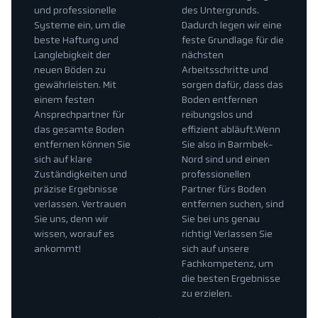
und professionelle
des Untergrunds.
Systeme ein, um die
Dadurch legen wir eine
beste Haftung und
feste Grundlage für die
Langlebigkeit der
nächsten
neuen Böden zu
Arbeitsschritte und
gewährleisten. Mit
sorgen dafür, dass das
einem festen
Boden entfernen
Ansprechpartner für
reibungslos und
das gesamte Boden
effizient abläuft.Wenn
entfernen können Sie
Sie also in Barmbek-
sich auf klare
Nord sind und einen
Zuständigkeiten und
professionellen
präzise Ergebnisse
Partner fürs Boden
verlassen. Vertrauen
entfernen suchen, sind
Sie uns, denn wir
Sie bei uns genau
wissen, worauf es
richtig! Verlassen Sie
ankommt!
sich auf unsere
Fachkompetenz, um
die besten Ergebnisse
zu erzielen.