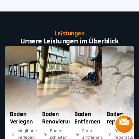
Leistungen
Unsere Leistungen im Überblick
Boden
Boden
Boden
Boden
Verlegen
Renovierung
Entfernen
reparatur
Vinylboden
Boden
Parkett
Boden
verlegen
schleifen
entfernen
reparatur