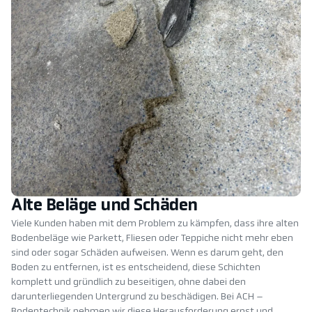
Alte Beläge und Schäden
Viele Kunden haben mit dem Problem zu kämpfen, dass ihre alten
Bodenbeläge wie Parkett, Fliesen oder Teppiche nicht mehr eben
sind oder sogar Schäden aufweisen. Wenn es darum geht, den
Boden zu entfernen, ist es entscheidend, diese Schichten
komplett und gründlich zu beseitigen, ohne dabei den
darunterliegenden Untergrund zu beschädigen. Bei ACH –
Bodentechnik nehmen wir diese Herausforderung ernst und