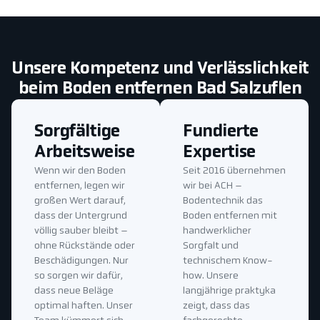
Unsere Kompetenz und Verlässlichkeit
beim Boden entfernen Bad Salzuflen
Sorgfältige
Fundierte
Arbeitsweise
Expertise
Wenn wir den Boden
Seit 2016 übernehmen
entfernen, legen wir
wir bei ACH –
großen Wert darauf,
Bodentechnik das
dass der Untergrund
Boden entfernen mit
völlig sauber bleibt –
handwerklicher
ohne Rückstände oder
Sorgfalt und
Beschädigungen. Nur
technischem Know-
so sorgen wir dafür,
how. Unsere
dass neue Beläge
langjährige praktyka
optimal haften. Unser
zeigt, dass das