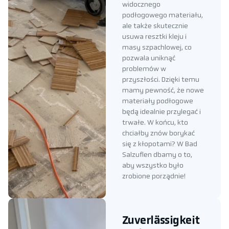
widocznego
podłogowego materiału,
ale także skutecznie
usuwa resztki kleju i
masy szpachlowej, co
pozwala uniknąć
problemów w
przyszłości. Dzięki temu
mamy pewność, że nowe
materiały podłogowe
będą idealnie przylegać i
trwałe. W końcu, kto
chciałby znów borykać
się z kłopotami? W Bad
Salzuflen dbamy o to,
aby wszystko było
zrobione porządnie!
Zuverlässigkeit