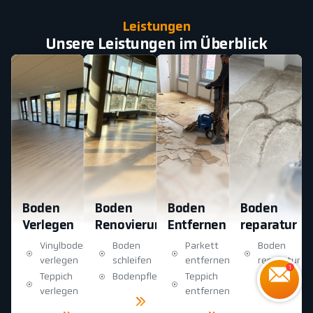
Leistungen
Unsere Leistungen im Überblick
Boden
Boden
Boden
Boden
Verlegen
Renovierung
Entfernen
reparatur
Vinylboden
Boden
Parkett
Boden
verlegen
schleifen
entfernen
reparatur
Teppich
Bodenpflege
Teppich
Mehr
sehen
verlegen
entfernen
Mehr
sehen
Mehr
Mehr