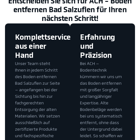
Entscheiden Sie sich für ACH - Boden
entfernen Bad Salzuflen für Ihren
nächsten Schritt!
Komplettservice
Erfahrung
aus einer
und
Hand
Präzision
Unser Team steht
Bei ACH –
Ihnen in jedem Schritt
Bodentechnik
des Boden entfernen
kümmern wir uns um
Bad Salzuflen zur Seite
das Boden entfernen
– angefangen bei der
mit großer Sorgfalt
Sichtung bis hin zur
und langjähriger
fachgerechten
Expertise. Alte
Entsorgung der alten
Bodenbeläge werden
Materialien. Wir setzen
bei uns systematisch
ausschließlich auf
entfernt, ohne dass
zertifizierte Produkte
der Untergrund dabei
und fachspezifische
leidet. So schaffen wir