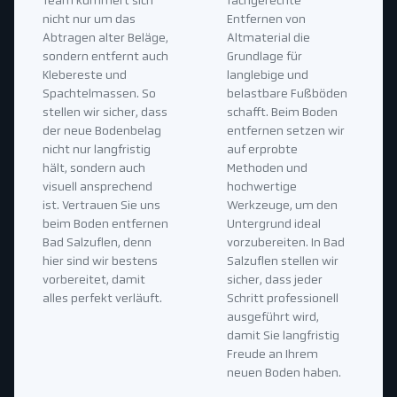
Team kümmert sich
fachgerechte
nicht nur um das
Entfernen von
Abtragen alter Beläge,
Altmaterial die
sondern entfernt auch
Grundlage für
Klebereste und
langlebige und
Spachtelmassen. So
belastbare Fußböden
stellen wir sicher, dass
schafft. Beim Boden
der neue Bodenbelag
entfernen setzen wir
nicht nur langfristig
auf erprobte
hält, sondern auch
Methoden und
visuell ansprechend
hochwertige
ist. Vertrauen Sie uns
Werkzeuge, um den
beim Boden entfernen
Untergrund ideal
Bad Salzuflen, denn
vorzubereiten. In Bad
hier sind wir bestens
Salzuflen stellen wir
vorbereitet, damit
sicher, dass jeder
alles perfekt verläuft.
Schritt professionell
ausgeführt wird,
damit Sie langfristig
Freude an Ihrem
neuen Boden haben.