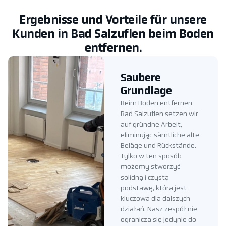
Ergebnisse und Vorteile für unsere
Kunden in Bad Salzuflen beim Boden
entfernen.
Saubere
Grundlage
Beim Boden entfernen
Bad Salzuflen setzen wir
auf gründne Arbeit,
eliminując sämtliche alte
Beläge und Rückstände.
Tylko w ten sposób
możemy stworzyć
solidną i czystą
podstawę, która jest
kluczowa dla dalszych
działań. Nasz zespół nie
ogranicza się jedynie do