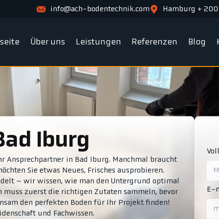
info@ach-bodentechnik.com
Hamburg + 200
tseite
Über uns
Leistungen
Referenzen
Blog
Bad Iburg
Vol
hr Ansprechpartner in Bad Iburg. Manchmal braucht
 möchten Sie etwas Neues, Frisches ausprobieren.
andelt – wir wissen, wie man den Untergrund optimal
E-m
an muss zuerst die richtigen Zutaten sammeln, bevor
insam den perfekten Boden für Ihr Projekt finden!
idenschaft und Fachwissen.