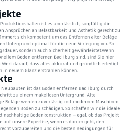
!
jekte
roduktionshallen ist es unerlässlich, sorgfältig die
en Ansprüchen an Belastbarkeit und Ästhetik gerecht zu
mmert sich kompetent um das Entfernen alter Beläge
den Untergrund optimal für die neue Verlegung vor. So
ngsdauer, sondern auch Sicherheit gewährleistet.Wenn
onellem Boden entfernen Bad Iburg sind, sind Sie hier
 Wert darauf, dass alles akkurat und gründlich erledigt
n in neuem Glanz erstrahlen können.
kte
 Neubauten ist das Boden entfernen Bad Iburg durch
chritt zu einem makellosen Untergrund. Alte
ige Beläge werden zuverlässig mit modernen Maschinen
iegenden Boden zu schädigen. So schaffen wir die ideale
nd nachhaltige Bodenkonstruktion – egal, ob das Projekt
Sie auf unsere Expertise, wenn es darum geht, den
recht vorzubereiten und die besten Bedingungen für