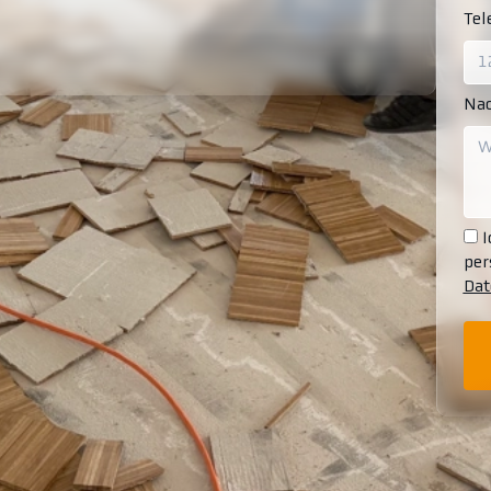
Te
Nac
I
per
Dat