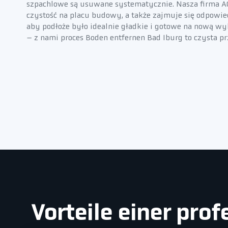
szpachlowe są usuwane systematycznie. Nasza firma 
czystość na placu budowy, a także zajmuje się odpowi
aby podłoże było idealnie gładkie i gotowe na nową wy
– z nami proces Boden entfernen Bad Iburg to czysta p
Vorteile einer pro