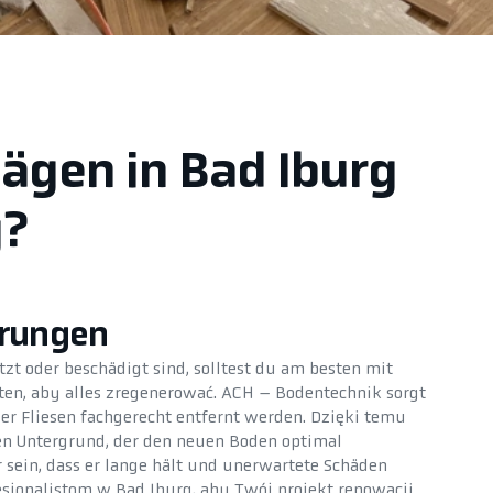
ägen in Bad Iburg
g?
erungen
t oder beschädigt sind, solltest du am besten mit
ten, aby alles zregenerować. ACH – Bodentechnik sorgt
der Fliesen fachgerecht entfernt werden. Dzięki temu
en Untergrund, der den neuen Boden optimal
r sein, dass er lange hält und unerwartete Schäden
sjonalistom w Bad Iburg, aby Twój projekt renowacji