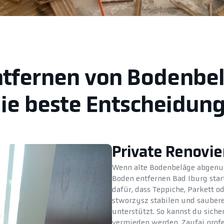
Entfernen von Bodenbel
ie beste Entscheidun
Private Renovi
Wenn alte Bodenbeläge abgenutz
Boden entfernen Bad Iburg star
dafür, dass Teppiche, Parkett o
stworzysz stabilen und sauber
unterstützt. So kannst du siche
vermieden werden. Zaufaj profe