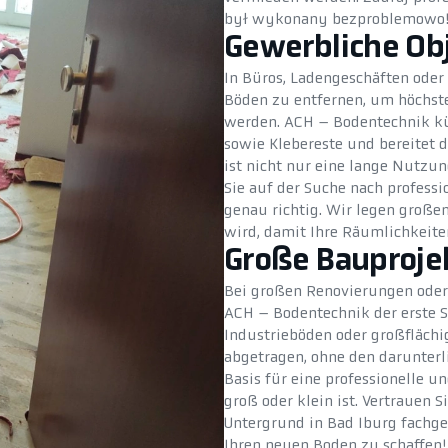
był wykonany bezproblemowo
Gewerbliche Ob
In Büros, Ladengeschäften oder P
Böden zu entfernen, um höchst
werden. ACH – Bodentechnik kü
sowie Klebereste und bereitet 
ist nicht nur eine lange Nutzu
Sie auf der Suche nach professi
genau richtig. Wir legen großen
wird, damit Ihre Räumlichkeite
Große Bauproje
Bei großen Renovierungen oder
ACH – Bodentechnik der erste S
Industrieböden oder großfläch
abgetragen, ohne den darunterl
Basis für eine professionelle u
groß oder klein ist. Vertrauen 
Untergrund in Bad Iburg fachge
Ihren neuen Boden zu schaffen!