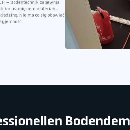
ACH – Bodentechnik zapewnia
ednim usunięciem materiału,
kładzinę. Nie ma co się obawiać
rzyjemność!
fessionellen Bodende