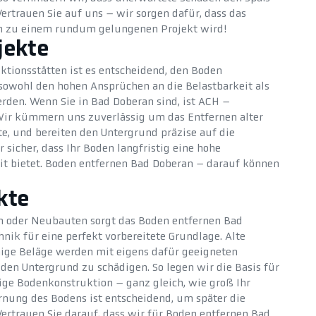
ertrauen Sie auf uns – wir sorgen dafür, dass das
n zu einem rundum gelungenen Projekt wird!
jekte
ktionsstätten ist es entscheidend, den Boden
 sowohl den hohen Ansprüchen an die Belastbarkeit als
erden. Wenn Sie in Bad Doberan sind, ist ACH –
Wir kümmern uns zuverlässig um das Entfernen alter
ste, und bereiten den Untergrund präzise auf die
 sicher, dass Ihr Boden langfristig eine hohe
it bietet. Boden entfernen Bad Doberan – darauf können
kte
 oder Neubauten sorgt das Boden entfernen Bad
ik für eine perfekt vorbereitete Grundlage. Alte
hige Beläge werden mit eigens dafür geeigneten
den Untergrund zu schädigen. So legen wir die Basis für
bige Bodenkonstruktion – ganz gleich, wie groß Ihr
ernung des Bodens ist entscheidend, um später die
Vertrauen Sie darauf, dass wir für Boden entfernen Bad