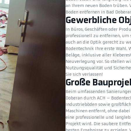
an Ihrem neuen Boden trüben. V
Boden entfernen in Bad Dobera
Gewerbliche Ob
In Büros, Geschäften oder Produ
professionell zu entfernen, um
auch an die Optik gerecht zu w
Bodentechnik Ihre erste Wahl. 
Beläge, inklusive aller Klebere
Neuverlegung vor. So stellen wir
Nutzungsqualität und Sicherhe
Sie sich verlassen!
Große Bauproje
Beim umfassenden Sanierungen
Doberan durch ACH – Bodentechn
Industrieböden sowie großfläc
Maschinen entfernt, ohne dabei 
eine professionelle und langle
Projekt wird. Die saubere Entf
besten Ergebnisse zu erzielen. 