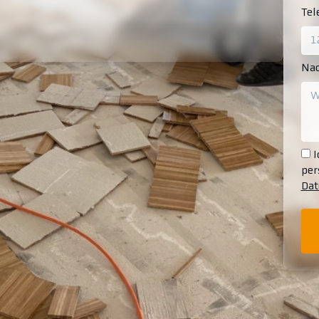
Te
Nac
I
per
Dat