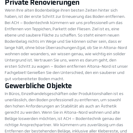
Private Renovierungen
Wenn Ihre alten Bodenbeläge ihren besten Zeiten hinter sich
haben, ist der erste Schritt zur Erneuerung das Boden entfernen.
Bei ACH – Bodentechnik kümmern wir uns professionell um das
Entfernen von Teppichen, Parkett oder Fliesen. Ziel ist es, eine
ebene und saubere Fläche zu schaffen. So steht einem neuen
Bodenbelag nichts im Wege und Sie können sicher sein, dass er
lange hält, ohne böse Überraschungen.Egal, ob Sie in Altona-Nord
wohnen oder woanders, wir wissen genau, wie wichtig ein solider
Untergrund ist. Vertrauen Sie uns, wenn es darum geht, den
ersten Schritt zu wagen – Boden entfernen Altona-Nord ist unser
Fachgebiet! Genießen Sie den Unterschied, den ein sauberer und
gut vorbereiteter Boden macht.
Gewerbliche Objekte
In Büros, Einzelhandelsgeschäften oder Produktionshallen ist es
unerlässlich, den Boden professionell zu entfernen, um sowohl
den hohen Anforderungen an Stabilität als auch an Ästhetik
gerecht zu werden. Wenn Sie in Altona-Nord wohnen und alte
Beläge loswerden möchten, ist ACH – Bodentechnik genau der
richtige Ansprechpartner. Wir kümmern uns zuverlässig um das
Entfernen der bestehenden Beläge, inklusive aller Klebereste, und