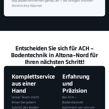
das Boden entfernen genau an – wir bringen frischen
Wind in Ihre Räume!
Entscheiden Sie sich für ACH -
Bodentechnik in Altona-Nord für
Ihren nächsten Schritt!
Komplettservice
Erfahrung
aus einer
und
Hand
Präzision
Unser Team steht
Bei ACH –
Ihnen bei jedem
Bodentechnik
Schritt des Boden
kümmern wir uns um