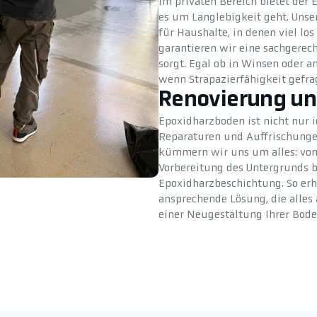
Im privaten Bereich bietet der
es um Langlebigkeit geht. Unse
für Haushalte, in denen viel l
garantieren wir eine sachgerec
sorgt. Egal ob in Winsen oder a
wenn Strapazierfähigkeit gefrag
Renovierung un
Epoxidharzboden ist nicht nur i
Reparaturen und Auffrischunge
kümmern wir uns um alles: vom 
Vorbereitung des Untergrunds 
Epoxidharzbeschichtung. So erh
ansprechende Lösung, die alles
einer Neugestaltung Ihrer Bode