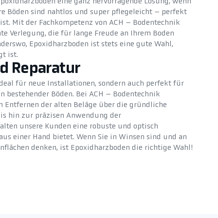
 Epoxidharzboden eine ganz hervorragende Lösung, wenn
re Böden sind nahtlos und super pflegeleicht – perfekt
os ist. Mit der Fachkompetenz von ACH – Bodentechnik
hte Verlegung, die für lange Freude an Ihrem Boden
nderswo, Epoxidharzboden ist stets eine gute Wahl,
t ist.
d Reparatur
deal für neue Installationen, sondern auch perfekt für
n bestehender Böden. Bei ACH – Bodentechnik
Entfernen der alten Beläge über die gründliche
bis hin zur präzisen Anwendung der
alten unsere Kunden eine robuste und optisch
 aus einer Hand bietet. Wenn Sie in Winsen sind und an
nflächen denken, ist Epoxidharzboden die richtige Wahl!