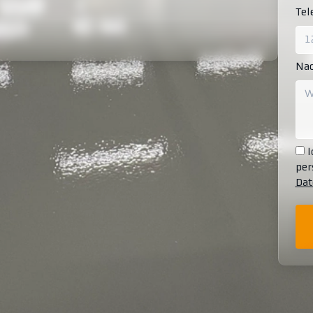
Te
Nac
I
per
Dat