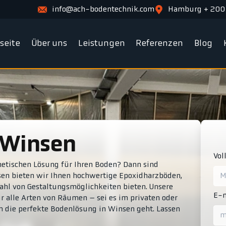
info@ach-bodentechnik.com
Hamburg + 200
tseite
Über uns
Leistungen
Referenzen
Blog
 Winsen
Vol
thetischen Lösung für Ihren Boden? Dann sind
sen bieten wir Ihnen hochwertige Epoxidharzböden,
lzahl von Gestaltungsmöglichkeiten bieten. Unsere
E-m
ür alle Arten von Räumen – sei es im privaten oder
m die perfekte Bodenlösung in Winsen geht. Lassen