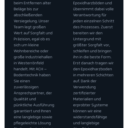
beim Entfernen alter
Epoxidharzböden und
Beläge bis zur
übernimmt dabei volle
abschließenden
Verantwortung für
Versiegelung. Unser
jeden einzelnen Schritt
Team legt großen
des Prozesses. Zuerst
Wert auf Sorgfalt und
bereiten wir den
Präzision, egal ob es
Untergrund mit
sich um kleine
größter Sorgfalt vor,
Wohnbereiche oder
schleifen und bringen
große Industriehallen
ihn in die beste Form.
in Westerrönfeld
Erst danach tragen wir
handelt. Mit ACH –
den Epoxidharzboden
Bodentechnik haben
in mehreren Schichten
Sie einen
auf. Dank der
zuverlässigen
Verwendung
Ansprechpartner, der
zertifizierter
Qualität und
Materialien und
pünktliche Ausführung
erprobter Systeme
garantiert und Ihnen
können wir eine
eine langlebige sowie
widerstandsfähige
pflegeleichte Lösung
und langlebige