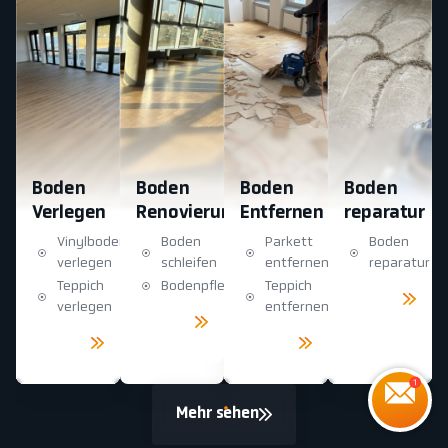
Boden
Boden
Boden
Boden
Verlegen
Renovierung
Entfernen
reparatur
Vinylboden
Boden
Parkett
Boden
verlegen
schleifen
entfernen
reparatur
Teppich
Bodenpflege
Teppich
Mehr
sehen
verlegen
entfernen
Mehr
sehen
Mehr
Mehr
sehen
sehen
Mehr sehen