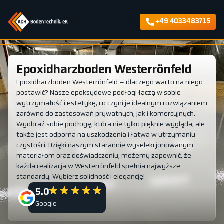
+49 4033483715
Epoxidharzboden Westerrönfeld
Epoxidharzboden Westerrönfeld – dlaczego warto na niego
postawić? Nasze epoksydowe podłogi łączą w sobie
wytrzymałość i estetykę, co czyni je idealnym rozwiązaniem
zarówno do zastosowań prywatnych, jak i komercyjnych.
Wyobraź sobie podłogę, która nie tylko pięknie wygląda, ale
także jest odporna na uszkodzenia i łatwa w utrzymaniu
czystości. Dzięki naszym starannie wyselekcjonowanym
materiałom oraz doświadczeniu, możemy zapewnić, że
każda realizacja w Westerrönfeld spełnia najwyższe
standardy. Wybierz solidność i elegancję!
5.0
Google