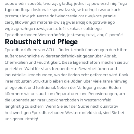
odpowiedni sposób, tworząc gładką, jednolitą powierzchnię. Tego
typu podłoga doskonale sprawdza się w trudnych warunkach
przemysłowych. Nasze doświadczenie oraz wykorzystanie
certyfikowanych materiałów są gwarancją długotrwałego i
wytrzymałego rozwiązania. Jeśli szukasz solidnego
Epoxidharzboden Westerrönfeld, jesteśmy tutaj, aby Ci pomóc!
Robustheit und Pflege
Epoxidharzböden von ACH – Bodentechnik überzeugen durch ihre
außergewöhnliche Widerstandsfähigkeit gegenüber Abrieb,
Chemikalien und Feuchtigkeit. Diese Eigenschaften machen sie zur
perfekten Wahl für stark frequentierte Gewerbeflächen und
industrielle Umgebungen, wo der Boden echt gefordert wird. Dank
ihrer robusten Struktur bleiben die Böden über viele Jahre hinweg
pflegeleicht und funktional. Neben der Verlegung neuer Böden
kümmern wir uns auch um Reparaturen und Renovierungen, um
die Lebensdauer Ihrer Epoxidharzböden in Westerrönfeld
langfristig zu sichern. Wenn Sie auf der Suche nach qualitativ
hochwertigen Epoxidharzboden Westerrönfeld sind, sind Sie bei
uns genau richtig!