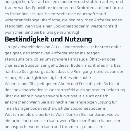
ausgeglichen. Nur auf diesem sauberen und stabilen Untergrund
tragen wir das Epoxidharz in mehreren Schichten auf und härten
es fachmännisch aus. So entsteht eine dauerhafte und
widerstandsfähige Oberfläche, die den täglichen Anforderungen
standhält. Wenn Sie einen Epoxidharzboden in Westerrönfeld
wünschen, sind Sie bei uns genau richtig!
Beständigkeit und Nutzung
Ein Epoxidharzboden von ACH – Bodentechnik ist bestens dafür
geeignet, den intensiven Anforderungen in Garagen
standzuhalten. Ob es um schwere Fahrzeuge, Ölflecken oder
chemische Substanzen geht, dieser Boden macht alles mit. Das
nahtlose Design sorgt dafür, dass die Reinigung mühelos von der
Hand geht, und gleichzeitig bietet es eine hohe
Widerstandsfähigkeit gegen Abrieb und Feuchtigkeit. So bleibt
der Epoxidharzboden in Westerrönfeld auch bei starker Belastung
über die Jahre hinweg sowohl funktional als auch optisch
ansprechend.Wenn Sie also nach einer langlebigen Lösung für
Ihren Garagenboden suchen, ist der Epoxidharzboden in
Westerrönfeld die perfekte Wahl. Denken Sie nur daran, wie viel
einfacher Ihr Leben sein kann, wenn Sie einen Boden haben, der
beansprucht werden kann und trotzdem gut aussieht!