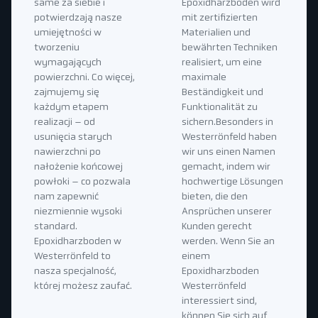
same za siebie i
Epoxidharzboden wird
potwierdzają nasze
mit zertifizierten
umiejętności w
Materialien und
tworzeniu
bewährten Techniken
wymagających
realisiert, um eine
powierzchni. Co więcej,
maximale
zajmujemy się
Beständigkeit und
każdym etapem
Funktionalität zu
realizacji – od
sichern.Besonders in
usunięcia starych
Westerrönfeld haben
nawierzchni po
wir uns einen Namen
nałożenie końcowej
gemacht, indem wir
powłoki – co pozwala
hochwertige Lösungen
nam zapewnić
bieten, die den
niezmiennie wysoki
Ansprüchen unserer
standard.
Kunden gerecht
Epoxidharzboden w
werden. Wenn Sie an
Westerrönfeld to
einem
nasza specjalność,
Epoxidharzboden
której możesz zaufać.
Westerrönfeld
interessiert sind,
können Sie sich auf