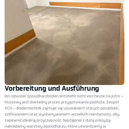
Vorbereitung und Ausführung
Ein robuster Epoxidharzboden entsteht nicht von heute na jutro –
kluczowy jest dokładny proces przygotowania podłoża. Zespół
ACH – Bodentechnik zajmuje się usuwaniem starych posadzek,
szlifowaniem oraz wyrównywaniem wszelkich nierówności, aby
zapewnić idealną przyczepność. Następnie z dużą precyzją
nakładamy warstwy epoxidharzu, które utwardzamy w