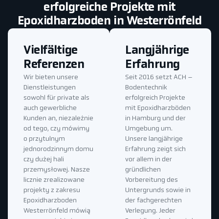
erfolgreiche Projekte mit
Epoxidharzboden in Westerrönfeld
Vielfältige
Langjährige
Referenzen
Erfahrung
Wir bieten unsere
Seit 2016 setzt ACH –
Dienstleistungen
Bodentechnik
sowohl für private als
erfolgreich Projekte
auch gewerbliche
mit Epoxidharzböden
Kunden an, niezależnie
in Hamburg und der
od tego, czy mówimy
Umgebung um.
o przytulnym
Unsere langjährige
jednorodzinnym domu
Erfahrung zeigt sich
czy dużej hali
vor allem in der
przemysłowej. Nasze
gründlichen
licznie zrealizowane
Vorbereitung des
projekty z zakresu
Untergrunds sowie in
Epoxidharzboden
der fachgerechten
Westerrönfeld mówią
Verlegung. Jeder