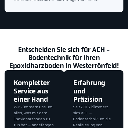
Entscheiden Sie sich für ACH -
Bodentechnik für Ihren
Epoxidharzboden in Westerrönfeld!
Kompletter
Erfahrung
Service aus
und
einer Hand
Präzision
Wir kümmern uns um
Seit 2016 kümmert
alles, was mit dem
sich ACH –
Epoxidharzboden zu
Bodentechnik um die
tun hat – angefangen
Realisierung von