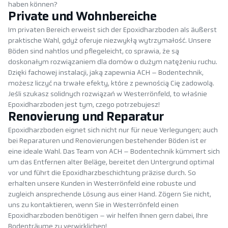
haben können?
Private und Wohnbereiche
Im privaten Bereich erweist sich der Epoxidharzboden als äußerst
praktische Wahl, gdyż oferuje niezwykłą wytrzymałość. Unsere
Böden sind nahtlos und pflegeleicht, co sprawia, że są
doskonałym rozwiązaniem dla domów o dużym natężeniu ruchu.
Dzięki fachowej instalacji, jaką zapewnia ACH – Bodentechnik,
możesz liczyć na trwałe efekty, które z pewnością Cię zadowolą.
Jeśli szukasz solidnych rozwiązań w Westerrönfeld, to właśnie
Epoxidharzboden jest tym, czego potrzebujesz!
Renovierung und Reparatur
Epoxidharzboden eignet sich nicht nur für neue Verlegungen; auch
bei Reparaturen und Renovierungen bestehender Böden ist er
eine ideale Wahl. Das Team von ACH – Bodentechnik kümmert sich
um das Entfernen alter Beläge, bereitet den Untergrund optimal
vor und führt die Epoxidharzbeschichtung präzise durch. So
erhalten unsere Kunden in Westerrönfeld eine robuste und
zugleich ansprechende Lösung aus einer Hand. Zögern Sie nicht,
uns zu kontaktieren, wenn Sie in Westerrönfeld einen
Epoxidharzboden benötigen – wir helfen Ihnen gern dabei, Ihre
Bodenträume zu verwirklichen!