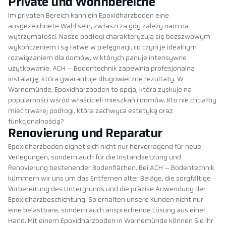
Private und Wohnbereiche
Im privaten Bereich kann ein Epoxidharzboden eine
ausgezeichnete Wahl sein, zwłaszcza gdy zależy nam na
wytrzymałości. Nasze podłogi charakteryzują się bezszwowym
wykończeniem i są łatwe w pielęgnacji, co czyni je idealnym
rozwiązaniem dla domów, w których panuje intensywne
użytkowanie. ACH – Bodentechnik zapewnia profesjonalną
instalację, która gwarantuje długowieczne rezultaty. W
Warnemünde, Epoxidharzboden to opcja, która zyskuje na
popularności wśród właścicieli mieszkań i domów. Kto nie chciałby
mieć trwałej podłogi, która zachwyca estetyką oraz
funkcjonalnością?
Renovierung und Reparatur
Epoxidharzboden eignet sich nicht nur hervorragend für neue
Verlegungen, sondern auch für die Instandsetzung und
Renovierung bestehender Bodenflächen. Bei ACH – Bodentechnik
kümmern wir uns um das Entfernen alter Beläge, die sorgfältige
Vorbereitung des Untergrunds und die präzise Anwendung der
Epoxidharzbeschichtung. So erhalten unsere Kunden nicht nur
eine belastbare, sondern auch ansprechende Lösung aus einer
Hand. Mit einem Epoxidharzboden in Warnemünde können Sie Ihr