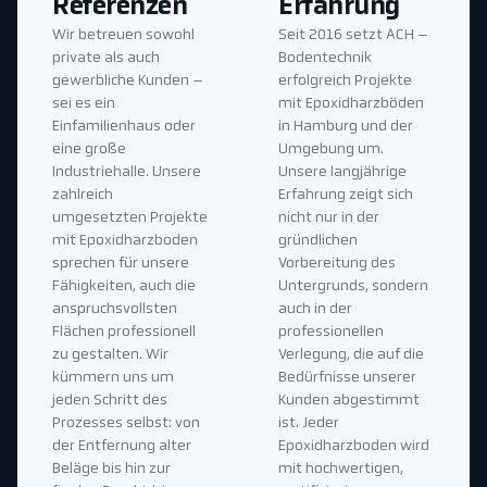
Referenzen
Erfahrung
Wir betreuen sowohl
Seit 2016 setzt ACH –
private als auch
Bodentechnik
gewerbliche Kunden –
erfolgreich Projekte
sei es ein
mit Epoxidharzböden
Einfamilienhaus oder
in Hamburg und der
eine große
Umgebung um.
Industriehalle. Unsere
Unsere langjährige
zahlreich
Erfahrung zeigt sich
umgesetzten Projekte
nicht nur in der
mit Epoxidharzboden
gründlichen
sprechen für unsere
Vorbereitung des
Fähigkeiten, auch die
Untergrunds, sondern
anspruchsvollsten
auch in der
Flächen professionell
professionellen
zu gestalten. Wir
Verlegung, die auf die
kümmern uns um
Bedürfnisse unserer
jeden Schritt des
Kunden abgestimmt
Prozesses selbst: von
ist. Jeder
der Entfernung alter
Epoxidharzboden wird
Beläge bis hin zur
mit hochwertigen,