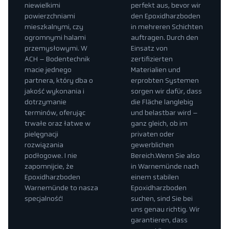
niewielkimi
perfekt aus, bevor wir
powierzchniami
den Epoxidharzboden
mieszkalnymi, czy
in mehreren Schichten
ogromnymi halami
auftragen. Durch den
przemysłowymi. W
Einsatz von
ACH – Bodentechnik
zertifizierten
macie jednego
Materialien und
partnera, który dba o
erprobten Systemen
jakość wykonania i
sorgen wir dafür, dass
dotrzymanie
die Fläche langlebig
terminów, oferując
und belastbar wird –
trwałe oraz łatwe w
ganz gleich, ob im
pielęgnacji
privaten oder
rozwiązania
gewerblichen
podłogowe. I nie
Bereich.Wenn Sie also
zapomnijcie, że
in Warnemünde nach
Epoxidharzboden
einem stabilen
Warnemünde to nasza
Epoxidharzboden
specjalność!
suchen, sind Sie bei
uns genau richtig. Wir
garantieren, dass