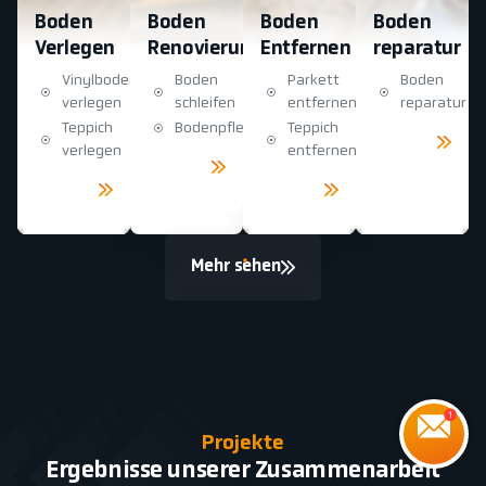
Boden
Boden
Boden
Boden
Verlegen
Renovierung
Entfernen
reparatur
Vinylboden
Boden
Parkett
Boden
verlegen
schleifen
entfernen
reparatur
Teppich
Bodenpflege
Teppich
Mehr
sehen
verlegen
entfernen
Mehr
sehen
Mehr
Mehr
sehen
sehen
Mehr sehen
Projekte
Ergebnisse unserer Zusammenarbeit