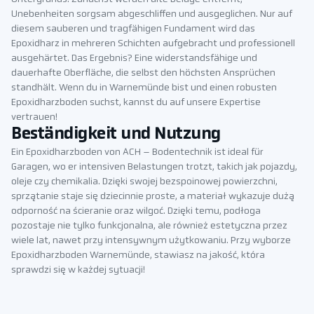
Unebenheiten sorgsam abgeschliffen und ausgeglichen. Nur auf
diesem sauberen und tragfähigen Fundament wird das
Epoxidharz in mehreren Schichten aufgebracht und professionell
ausgehärtet. Das Ergebnis? Eine widerstandsfähige und
dauerhafte Oberfläche, die selbst den höchsten Ansprüchen
standhält. Wenn du in Warnemünde bist und einen robusten
Epoxidharzboden suchst, kannst du auf unsere Expertise
vertrauen!
Beständigkeit und Nutzung
Ein Epoxidharzboden von ACH – Bodentechnik ist ideal für
Garagen, wo er intensiven Belastungen trotzt, takich jak pojazdy,
oleje czy chemikalia. Dzięki swojej bezspoinowej powierzchni,
sprzątanie staje się dziecinnie proste, a materiał wykazuje dużą
odporność na ścieranie oraz wilgoć. Dzięki temu, podłoga
pozostaje nie tylko funkcjonalna, ale również estetyczna przez
wiele lat, nawet przy intensywnym użytkowaniu. Przy wyborze
Epoxidharzboden Warnemünde, stawiasz na jakość, która
sprawdzi się w każdej sytuacji!