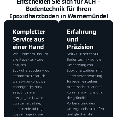
Entscheiden Sie sich für ACH -
Bodentechnik für Ihren
Epoxidharzboden in Warnemünde!
Kompletter
Erfahrung
Service aus
und
einer Hand
Präzision
Wir kümmern uns um
Seit 2016 setzt ACH –
alle Aspekte, które
Bodentechnik auf die
dotyczą
Umsetzung von
Epoxidharzboden – od
Epoxidharzböden mit
demontażu starych
klarer Verantwortung
warstw po końcową
für jeden einzelnen
impregnację. Nasz
Arbeitsschritt. Zuerst
zespół działa
kümmern wir uns um
precyzyjnie i zwraca
die gründliche
uwagę na detale,
Vorbereitung des
niezależnie od tego,
Untergrunds, schleifen
czy zajmujemy się
und gleichen ihn