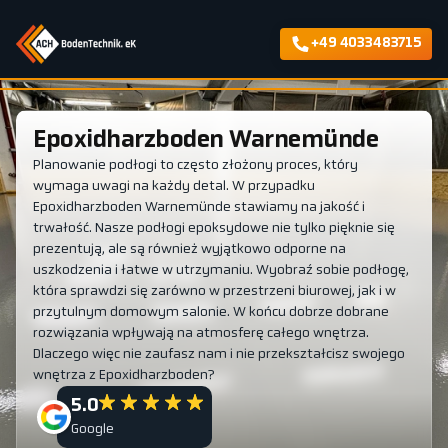
+49 4033483715
Epoxidharzboden Warnemünde
Planowanie podłogi to często złożony proces, który
wymaga uwagi na każdy detal. W przypadku
Epoxidharzboden Warnemünde stawiamy na jakość i
trwałość. Nasze podłogi epoksydowe nie tylko pięknie się
prezentują, ale są również wyjątkowo odporne na
uszkodzenia i łatwe w utrzymaniu. Wyobraź sobie podłogę,
która sprawdzi się zarówno w przestrzeni biurowej, jak i w
przytulnym domowym salonie. W końcu dobrze dobrane
rozwiązania wpływają na atmosferę całego wnętrza.
Dlaczego więc nie zaufasz nam i nie przekształcisz swojego
wnętrza z Epoxidharzboden?
5.0
Google