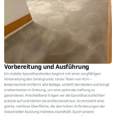
Vorbereitung und Ausführung
Ein stabiler Epoxidharzboden beginnt mit einer sorgfältigen
Vorbereitung des Untergrunds. Unser Team von ACH –
Bodentechnik entfernt alte Beläge, schleift den Boden und bringt
Unebenheiten in Ordnung, um eine optimale Haftung zu
garantieren. Anschließend tragen wir die Epoxidharzschichten
präzise auf und härten sie professionell aus. So entsteht eine
glatte, nahtlose Oberfläche, die den hohen Anforderungen der
industriellen Nutzung mühelos standhält. Durch unsere