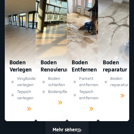
Boden
Boden
Boden
Boden
Verlegen
Renovierung
Entfernen
reparatur
Vinylboden
Boden
Parkett
Boden
verlegen
schleifen
entfernen
reparatur
Teppich
Bodenpflege
Teppich
Mehr
sehen
verlegen
entfernen
Mehr
sehen
Mehr
Mehr
sehen
sehen
Mehr sehen