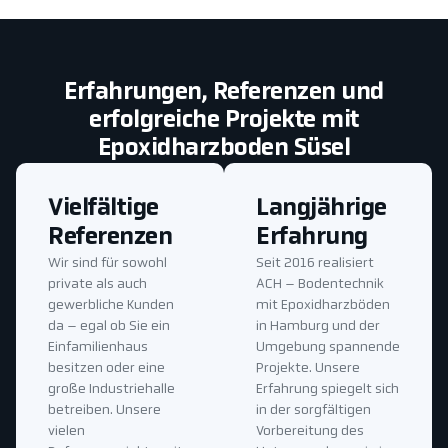
Erfahrungen, Referenzen und
erfolgreiche Projekte mit
Epoxidharzboden Süsel
Vielfältige
Langjährige
Referenzen
Erfahrung
Wir sind für sowohl
Seit 2016 realisiert
private als auch
ACH – Bodentechnik
gewerbliche Kunden
mit Epoxidharzböden
da – egal ob Sie ein
in Hamburg und der
Einfamilienhaus
Umgebung spannende
besitzen oder eine
Projekte. Unsere
große Industriehalle
Erfahrung spiegelt sich
betreiben. Unsere
in der sorgfältigen
vielen
Vorbereitung des