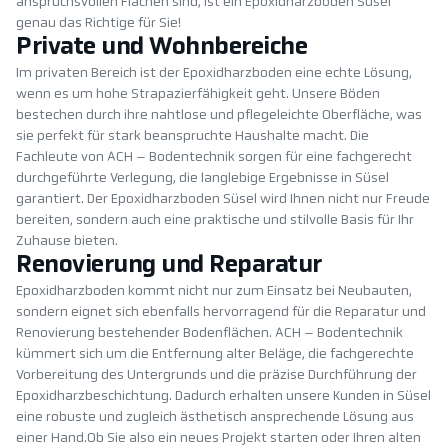
anspruchsvollen Flächen sind, ist ein Epoxidharzboden Süsel
genau das Richtige für Sie!
Private und Wohnbereiche
Im privaten Bereich ist der Epoxidharzboden eine echte Lösung,
wenn es um hohe Strapazierfähigkeit geht. Unsere Böden
bestechen durch ihre nahtlose und pflegeleichte Oberfläche, was
sie perfekt für stark beanspruchte Haushalte macht. Die
Fachleute von ACH – Bodentechnik sorgen für eine fachgerecht
durchgeführte Verlegung, die langlebige Ergebnisse in Süsel
garantiert. Der Epoxidharzboden Süsel wird Ihnen nicht nur Freude
bereiten, sondern auch eine praktische und stilvolle Basis für Ihr
Zuhause bieten.
Renovierung und Reparatur
Epoxidharzboden kommt nicht nur zum Einsatz bei Neubauten,
sondern eignet sich ebenfalls hervorragend für die Reparatur und
Renovierung bestehender Bodenflächen. ACH – Bodentechnik
kümmert sich um die Entfernung alter Beläge, die fachgerechte
Vorbereitung des Untergrunds und die präzise Durchführung der
Epoxidharzbeschichtung. Dadurch erhalten unsere Kunden in Süsel
eine robuste und zugleich ästhetisch ansprechende Lösung aus
einer Hand.Ob Sie also ein neues Projekt starten oder Ihren alten