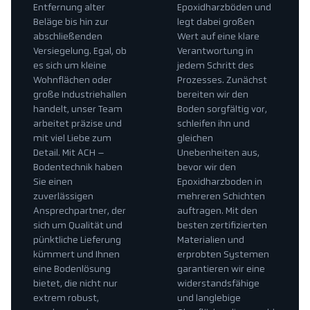
Entfernung alter
Epoxidharzböden und
Beläge bis hin zur
legt dabei großen
abschließenden
Wert auf eine klare
Versiegelung. Egal, ob
Verantwortung in
es sich um kleine
jedem Schritt des
Wohnflächen oder
Prozesses. Zunächst
große Industriehallen
bereiten wir den
handelt, unser Team
Boden sorgfältig vor,
arbeitet präzise und
schleifen ihn und
mit viel Liebe zum
gleichen
Detail. Mit ACH –
Unebenheiten aus,
Bodentechnik haben
bevor wir den
Sie einen
Epoxidharzboden in
zuverlässigen
mehreren Schichten
Ansprechpartner, der
auftragen. Mit den
sich um Qualität und
besten zertifizierten
pünktliche Lieferung
Materialien und
kümmert und Ihnen
erprobten Systemen
eine Bodenlösung
garantieren wir eine
bietet, die nicht nur
widerstandsfähige
extrem robust,
und langlebige