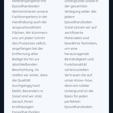
Referenzprojekte mit
Untergrunds sowie in
Epoxidharzboden
der gesamten
demonstrieren unsere
Verlegung wider. Bei
Fachkompetenz in der
jedem
Handhabung auch der
Epoxidharzboden
anspruchsvollsten
Süsel setzen wir auf
Flächen. Wir kümmern
zertifizierte
uns um jeden Schritt
Materialien und
des Prozesses selbst,
bewährte Techniken,
angefangen bei der
um eine
Entfernung alter
herausragende
Beläge bis hin zur
Beständigkeit und
abschließenden
Funktionalität
Beschichtung. So
sicherzustellen.
stellen wir sicher, dass
Vertrauen Sie auf
die Qualität
unser Know-how,
durchgängig hoch
denn ein solider
bleibt. Besonders in
Untergrund ist die
Süsel sind wir stolz
Basis für jeden
darauf, Ihnen
perfekten
erstklassigen
Epoxidharzboden.
Epoxidharzboden