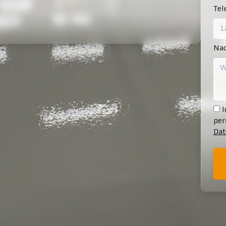
Te
Nac
I
per
Dat