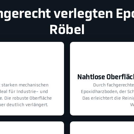
chgerecht verlegten E
Röbel
Nahtlose Oberflä
lt starken mechanischen
Durch fachgerechte 
eal für Industrie- und
Epoxidharzboden, der Sch
. Die robuste Oberfläche
Das erleichtert die Rei
er deutlich verlängert.
W