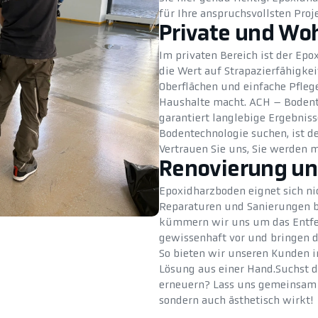
für Ihre anspruchsvollsten Proj
Private und Wo
Im privaten Bereich ist der Epo
die Wert auf Strapazierfähigkei
Oberflächen und einfache Pflege
Haushalte macht. ACH – Bodente
garantiert langlebige Ergebniss
Bodentechnologie suchen, ist d
Vertrauen Sie uns, Sie werden mi
Renovierung un
Epoxidharzboden eignet sich ni
Reparaturen und Sanierungen b
kümmern wir uns um das Entfer
gewissenhaft vor und bringen d
So bieten wir unseren Kunden i
Lösung aus einer Hand.Suchst d
erneuern? Lass uns gemeinsam d
sondern auch ästhetisch wirkt!