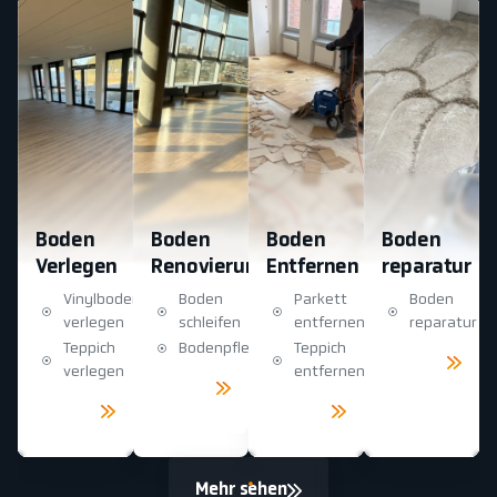
Boden
Boden
Boden
Boden
Verlegen
Renovierung
Entfernen
reparatur
Vinylboden
Boden
Parkett
Boden
verlegen
schleifen
entfernen
reparatur
Teppich
Bodenpflege
Teppich
Mehr
sehen
verlegen
entfernen
Mehr
sehen
Mehr
Mehr
sehen
sehen
Mehr sehen