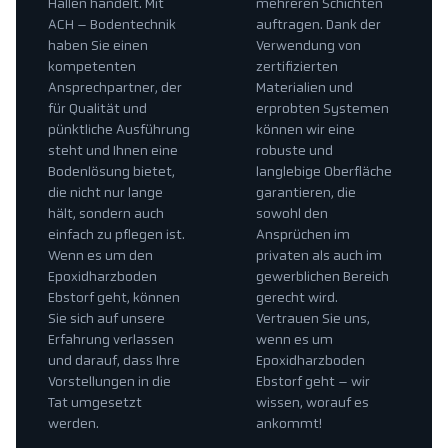
Hallen handelt. Mit
mehreren Schichten
ACH – Bodentechnik
auftragen. Dank der
haben Sie einen
Verwendung von
kompetenten
zertifizierten
Ansprechpartner, der
Materialien und
für Qualität und
erprobten Systemen
pünktliche Ausführung
können wir eine
steht und Ihnen eine
robuste und
Bodenlösung bietet,
langlebige Oberfläche
die nicht nur lange
garantieren, die
hält, sondern auch
sowohl den
einfach zu pflegen ist.
Ansprüchen im
Wenn es um den
privaten als auch im
Epoxidharzboden
gewerblichen Bereich
Ebstorf geht, können
gerecht wird.
Sie sich auf unsere
Vertrauen Sie uns,
Erfahrung verlassen
wenn es um
und darauf, dass Ihre
Epoxidharzboden
Vorstellungen in die
Ebstorf geht – wir
Tat umgesetzt
wissen, worauf es
werden.
ankommt!