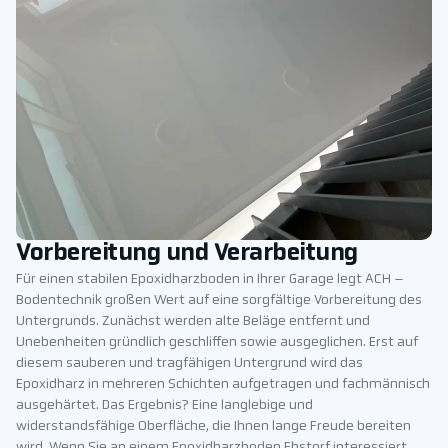
Vorbereitung und Verarbeitung
Für einen stabilen Epoxidharzboden in Ihrer Garage legt ACH –
Bodentechnik großen Wert auf eine sorgfältige Vorbereitung des
Untergrunds. Zunächst werden alte Beläge entfernt und
Unebenheiten gründlich geschliffen sowie ausgeglichen. Erst auf
diesem sauberen und tragfähigen Untergrund wird das
Epoxidharz in mehreren Schichten aufgetragen und fachmännisch
ausgehärtet. Das Ergebnis? Eine langlebige und
widerstandsfähige Oberfläche, die Ihnen lange Freude bereiten
wird. Wenn Sie an einem Epoxidharzboden Ebstorf interessiert