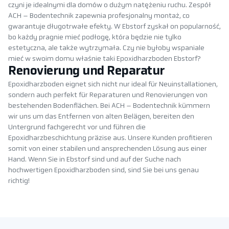
czyni je idealnymi dla domów o dużym natężeniu ruchu. Zespół
ACH – Bodentechnik zapewnia profesjonalny montaż, co
gwarantuje długotrwałe efekty. W Ebstorf zyskał on popularność,
bo każdy pragnie mieć podłogę, która będzie nie tylko
estetyczna, ale także wytrzymała. Czy nie byłoby wspaniale
mieć w swoim domu właśnie taki Epoxidharzboden Ebstorf?
Renovierung und Reparatur
Epoxidharzboden eignet sich nicht nur ideal für Neuinstallationen,
sondern auch perfekt für Reparaturen und Renovierungen von
bestehenden Bodenflächen. Bei ACH – Bodentechnik kümmern
wir uns um das Entfernen von alten Belägen, bereiten den
Untergrund fachgerecht vor und führen die
Epoxidharzbeschichtung präzise aus. Unsere Kunden profitieren
somit von einer stabilen und ansprechenden Lösung aus einer
Hand. Wenn Sie in Ebstorf sind und auf der Suche nach
hochwertigen Epoxidharzboden sind, sind Sie bei uns genau
richtig!