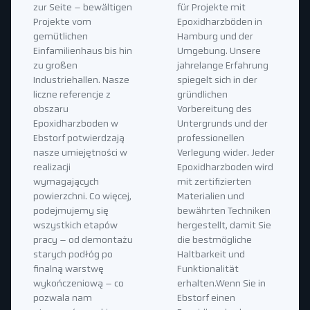
zur Seite – bewältigen
für Projekte mit
Projekte vom
Epoxidharzböden in
gemütlichen
Hamburg und der
Einfamilienhaus bis hin
Umgebung. Unsere
zu großen
jahrelange Erfahrung
Industriehallen. Nasze
spiegelt sich in der
liczne referencje z
gründlichen
obszaru
Vorbereitung des
Epoxidharzboden w
Untergrunds und der
Ebstorf potwierdzają
professionellen
nasze umiejętności w
Verlegung wider. Jeder
realizacji
Epoxidharzboden wird
wymagających
mit zertifizierten
powierzchni. Co więcej,
Materialien und
podejmujemy się
bewährten Techniken
wszystkich etapów
hergestellt, damit Sie
pracy – od demontażu
die bestmögliche
starych podłóg po
Haltbarkeit und
finalną warstwę
Funktionalität
wykończeniową – co
erhalten.Wenn Sie in
pozwala nam
Ebstorf einen