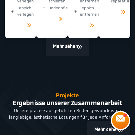
verlegen
schleifen
entfernen
reparatur
Teppich
Bodenpflege
Teppich
Mehr
sehen
verlegen
entfernen
Mehr
sehen
Mehr
Mehr
sehen
sehen
Mehr sehen
Projekte
Ergebnisse unserer Zusammenarbeit
Unsere präzise ausgeführten Böden gewährleisten
langlebige, ästhetische Lösungen für jede Anforderung.
Mehr sehen