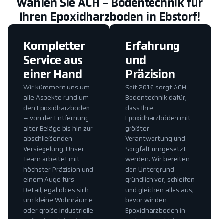
Wählen Sie ACH - Bodentechnik für
Ihren Epoxidharzboden in Ebstorf!
Kompletter
Erfahrung
Service aus
und
einer Hand
Präzision
Wir kümmern uns um
Seit 2016 sorgt ACH –
alle Aspekte rund um
Bodentechnik dafür,
den Epoxidharzboden
dass Ihre
– von der Entfernung
Epoxidharzböden mit
alter Beläge bis hin zur
größter
abschließenden
Verantwortung und
Versiegelung. Unser
Sorgfalt umgesetzt
Team arbeitet mit
werden. Wir bereiten
höchster Präzision und
den Untergrund
einem Auge fürs
gründlich vor, schleifen
Detail, egal ob es sich
und gleichen alles aus,
um kleine Wohnräume
bevor wir den
oder große industrielle
Epoxidharzboden in