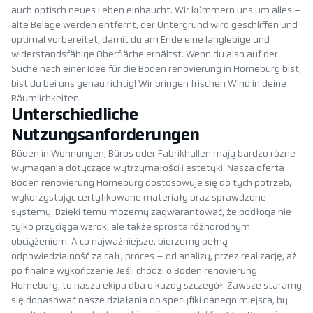
auch optisch neues Leben einhaucht. Wir kümmern uns um alles –
alte Beläge werden entfernt, der Untergrund wird geschliffen und
optimal vorbereitet, damit du am Ende eine langlebige und
widerstandsfähige Oberfläche erhältst. Wenn du also auf der
Suche nach einer Idee für die Boden renovierung in Horneburg bist,
bist du bei uns genau richtig! Wir bringen frischen Wind in deine
Räumlichkeiten.
Unterschiedliche
Nutzungsanforderungen
Böden in Wohnungen, Büros oder Fabrikhallen mają bardzo różne
wymagania dotyczące wytrzymałości i estetyki. Nasza oferta
Boden renovierung Horneburg dostosowuje się do tych potrzeb,
wykorzystując certyfikowane materiały oraz sprawdzone
systemy. Dzięki temu możemy zagwarantować, że podłoga nie
tylko przyciąga wzrok, ale także sprosta różnorodnym
obciążeniom. A co najważniejsze, bierzemy pełną
odpowiedzialność za cały proces – od analizy, przez realizację, aż
po finalne wykończenie.Jeśli chodzi o Boden renovierung
Horneburg, to nasza ekipa dba o każdy szczegół. Zawsze staramy
się dopasować nasze działania do specyfiki danego miejsca, by