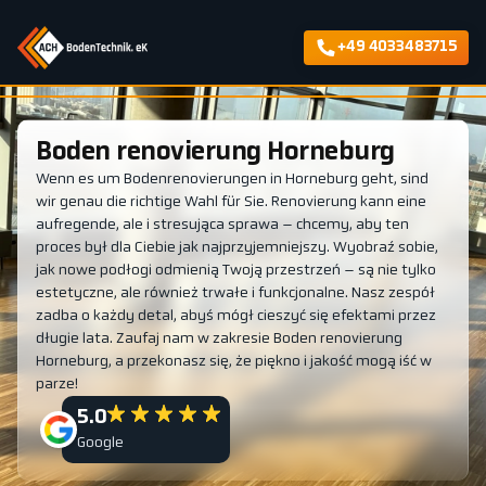
+49 4033483715
Boden renovierung Horneburg
Wenn es um Bodenrenovierungen in Horneburg geht, sind
wir genau die richtige Wahl für Sie. Renovierung kann eine
aufregende, ale i stresująca sprawa – chcemy, aby ten
proces był dla Ciebie jak najprzyjemniejszy. Wyobraź sobie,
jak nowe podłogi odmienią Twoją przestrzeń – są nie tylko
estetyczne, ale również trwałe i funkcjonalne. Nasz zespół
zadba o każdy detal, abyś mógł cieszyć się efektami przez
długie lata. Zaufaj nam w zakresie Boden renovierung
Horneburg, a przekonasz się, że piękno i jakość mogą iść w
parze!
5.0
Google