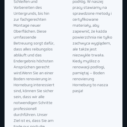
Schleifen und
podłóg. W naszej
Vorbereiten des
pracy stawiamy na
Untergrunds, bis hin
sprawdzone metody i
zur fachgerechten
certyfikowane
Montage neuer
materiały, aby
Oberflächen. Diese
zapewnić, że każda
umfassende
powierzchnia nie tylko
Betreuung sorgt dafür,
zachwyca wyglądem,
dass alles reibungslos
ale także jest
abläuft und das
niezwykle trwała.
Endergebnis höchsten
Kiedy myślisz o
Ansprüchen gerecht
renowacji podłogi,
wird.Wenn Sie an einer
pamiętaj – Boden
Boden renovierung in
renovierung
Horneburg interessiert
Horneburg to nasza
sind, können Sie sicher
pasja!
sein, dass wir alle
notwendigen Schritte
professionell
durchführen. Unser
Ziel ist es, dass Sie am
Ende nur noch die