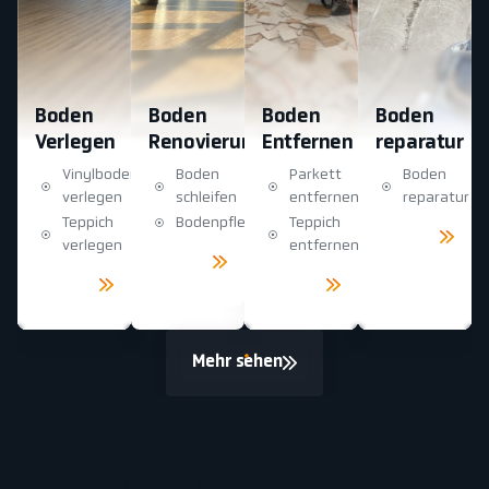
Boden
Boden
Boden
Boden
Verlegen
Renovierung
Entfernen
reparatur
Vinylboden
Boden
Parkett
Boden
verlegen
schleifen
entfernen
reparatur
Teppich
Bodenpflege
Teppich
Mehr
sehen
verlegen
entfernen
Mehr
sehen
Mehr
Mehr
sehen
sehen
Mehr sehen