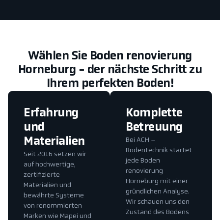
Wählen Sie Boden renovierung
Horneburg - der nächste Schritt zu
Ihrem perfekten Boden!
Erfahrung
Komplette
und
Betreuung
Materialien
Bei ACH –
Bodentechnik startet
Seit 2016 setzen wir
jede Boden
auf hochwertige,
renovierung
zertifizierte
Horneburg mit einer
Materialien und
gründlichen Analyse.
bewährte Systeme
Wir schauen uns den
von renommierten
Zustand des Bodens
Marken wie Mapei und