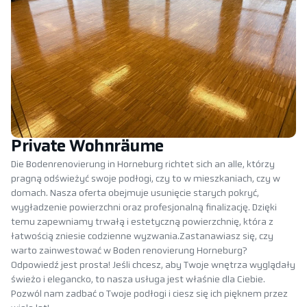
Private Wohnräume
Die Bodenrenovierung in Horneburg richtet sich an alle, którzy
pragną odświeżyć swoje podłogi, czy to w mieszkaniach, czy w
domach. Nasza oferta obejmuje usunięcie starych pokryć,
wygładzenie powierzchni oraz profesjonalną finalizację. Dzięki
temu zapewniamy trwałą i estetyczną powierzchnię, która z
łatwością zniesie codzienne wyzwania.Zastanawiasz się, czy
warto zainwestować w Boden renovierung Horneburg?
Odpowiedź jest prosta! Jeśli chcesz, aby Twoje wnętrza wyglądały
świeżo i elegancko, to nasza usługa jest właśnie dla Ciebie.
Pozwól nam zadbać o Twoje podłogi i ciesz się ich pięknem przez