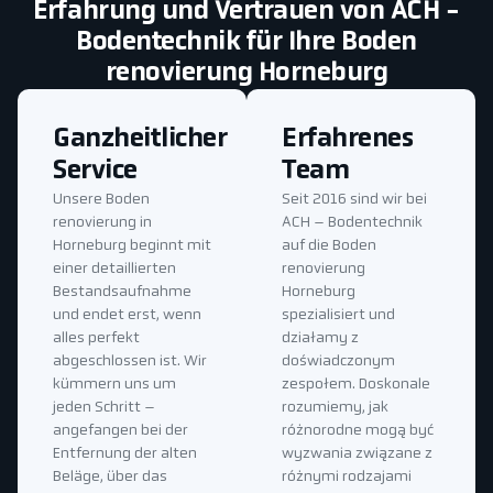
Erfahrung und Vertrauen von ACH -
Bodentechnik für Ihre Boden
renovierung Horneburg
Ganzheitlicher
Erfahrenes
Service
Team
Unsere Boden
Seit 2016 sind wir bei
renovierung in
ACH – Bodentechnik
Horneburg beginnt mit
auf die Boden
einer detaillierten
renovierung
Bestandsaufnahme
Horneburg
und endet erst, wenn
spezialisiert und
alles perfekt
działamy z
abgeschlossen ist. Wir
doświadczonym
kümmern uns um
zespołem. Doskonale
jeden Schritt –
rozumiemy, jak
angefangen bei der
różnorodne mogą być
Entfernung der alten
wyzwania związane z
Beläge, über das
różnymi rodzajami