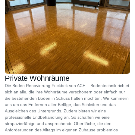
Private Wohnräume
Die Boden Renovierung Fockbek von ACH – Bodentechnik richtet
sich an alle, die ihre Wohnräume verschönern oder einfach nur
die bestehenden Böden in Schuss halten möchten. Wir kümmern
uns um das Entfernen alter Beläge, das Schleifen und das
Ausgleichen des Untergrunds. Zudem bieten wir eine
professionelle Endbehandlung an. So schaffen wir eine
strapazierfähige und ansprechende Oberfläche, die den
Anforderungen des Alltags im eigenen Zuhause problemlos