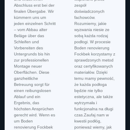
Abschluss erst bei der
zespół
finalen Übergabe. Wir
doświadczonych
kümmern uns um
fachowców.
jeden einzelnen Schritt
Rozumiemy, jakie
– vom Abbau alter
wyzwania niesie ze
Beläge über das
sobą każda rodzaj
Schleifen und
podłogi. W procesie
Vorbereiten des
Boden renovierung
Untergrunds bis hin
Fockbek korzystamy z
zur professionellen
sprawdzonych metod
Montage neuer
oraz certyfikowanych
Oberflächen. Diese
materiałów. Dzięki
ganzheitliche
temu mamy pewność,
Betreuung sorgt für
że każda podłoga
einen reibungslosen
będzie nie tylko
Ablauf und ein
estetyczna, ale także
Ergebnis, das
wytrzymała i
höchsten Ansprüchen
funkcjonalna na długi
gerecht wird. Wenn es
czas.Zaufaj nam w
um Boden
kwestii podłóg,
renovierung Fockbek
ponieważ wiemy, jak