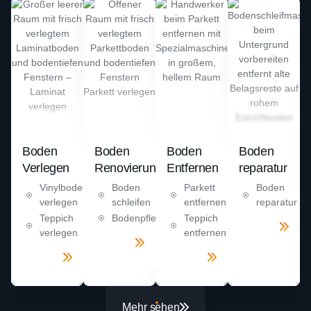
Boden
Boden
Boden
Boden
Verlegen
Renovierung
Entfernen
reparatur
Vinylboden
Boden
Parkett
Boden
verlegen
schleifen
entfernen
reparatur
Teppich
Bodenpflege
Teppich
Mehr
verlegen
entfernen
sehen
Mehr
sehen
Mehr
Mehr
sehen
sehen
Mehr sehen