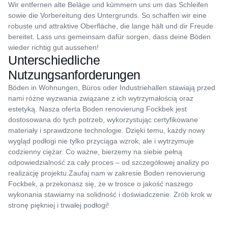
Wir entfernen alte Beläge und kümmern uns um das Schleifen
sowie die Vorbereitung des Untergrunds. So schaffen wir eine
robuste und attraktive Oberfläche, die lange hält und dir Freude
bereitet. Lass uns gemeinsam dafür sorgen, dass deine Böden
wieder richtig gut aussehen!
Unterschiedliche
Nutzungsanforderungen
Böden in Wohnungen, Büros oder Industriehallen stawiają przed
nami różne wyzwania związane z ich wytrzymałością oraz
estetyką. Nasza oferta Boden renovierung Fockbek jest
dostosowana do tych potrzeb, wykorzystując certyfikowane
materiały i sprawdzone technologie. Dzięki temu, każdy nowy
wygląd podłogi nie tylko przyciąga wzrok, ale i wytrzymuje
codzienny ciężar. Co ważne, bierzemy na siebie pełną
odpowiedzialność za cały proces – od szczegółowej analizy po
realizację projektu.Zaufaj nam w zakresie Boden renovierung
Fockbek, a przekonasz się, że w trosce o jakość naszego
wykonania stawiamy na solidność i doświadczenie. Zrób krok w
stronę piękniej i trwałej podłogi!