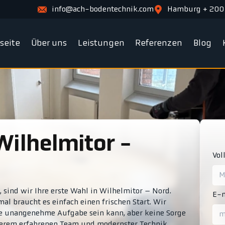
info@ach-bodentechnik.com
Hamburg + 200
tseite
Über uns
Leistungen
Referenzen
Blog
Vol
sind wir Ihre erste Wahl in Wilhelmitor – Nord.
E-m
l braucht es einfach einen frischen Start. Wir
ne unangenehme Aufgabe sein kann, aber keine Sorge
unserem erfahrenen Team und modernster Technik