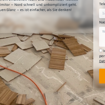
Te
lmitor – Nord schnell und unkompliziert geht.
n Glanz – es ist einfacher, als Sie denken!
Nac
I
per
Dat