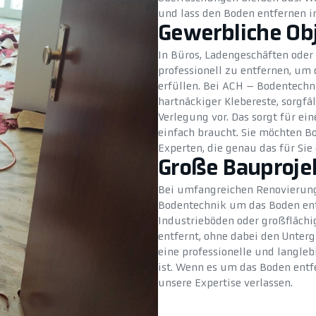
und lass den Boden entfernen i
Gewerbliche Ob
In Büros, Ladengeschäften oder
professionell zu entfernen, um
erfüllen. Bei ACH – Bodentechni
hartnäckiger Klebereste, sorgfä
Verlegung vor. Das sorgt für ei
einfach braucht. Sie möchten B
Experten, die genau das für Sie 
Große Bauproje
Bei umfangreichen Renovierun
Bodentechnik um das Boden entf
Industrieböden oder großfläch
entfernt, ohne dabei den Unterg
eine professionelle und langle
ist. Wenn es um das Boden entf
unsere Expertise verlassen.