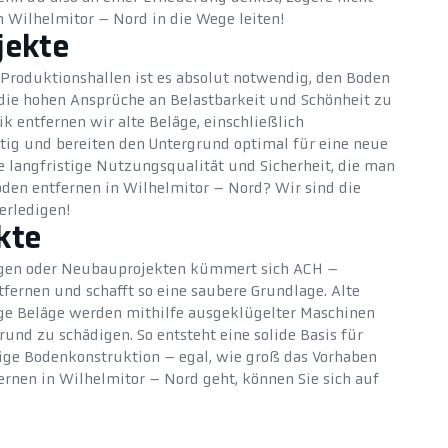
n Wilhelmitor – Nord in die Wege leiten!
jekte
 Produktionshallen ist es absolut notwendig, den Boden
 die hohen Ansprüche an Belastbarkeit und Schönheit zu
k entfernen wir alte Beläge, einschließlich
ltig und bereiten den Untergrund optimal für eine neue
ne langfristige Nutzungsqualität und Sicherheit, die man
oden entfernen in Wilhelmitor – Nord? Wir sind die
erledigen!
kte
gen oder Neubauprojekten kümmert sich ACH –
ernen und schafft so eine saubere Grundlage. Alte
ige Beläge werden mithilfe ausgeklügelter Maschinen
rund zu schädigen. So entsteht eine solide Basis für
bige Bodenkonstruktion – egal, wie groß das Vorhaben
ernen in Wilhelmitor – Nord geht, können Sie sich auf