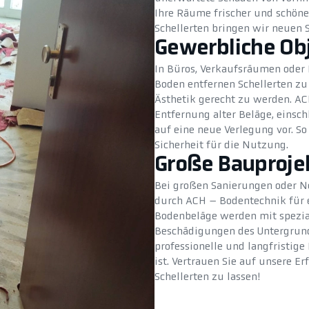
Ihre Räume frischer und schöne
Schellerten bringen wir neuen 
Gewerbliche Ob
In Büros, Verkaufsräumen oder P
Boden entfernen Schellerten zu
Ästhetik gerecht zu werden. A
Entfernung alter Beläge, einsch
auf eine neue Verlegung vor. So
Sicherheit für die Nutzung.
Große Bauproje
Bei großen Sanierungen oder N
durch ACH – Bodentechnik für e
Bodenbeläge werden mit spezia
Beschädigungen des Untergrunds
professionelle und langfristig
ist. Vertrauen Sie auf unsere E
Schellerten zu lassen!