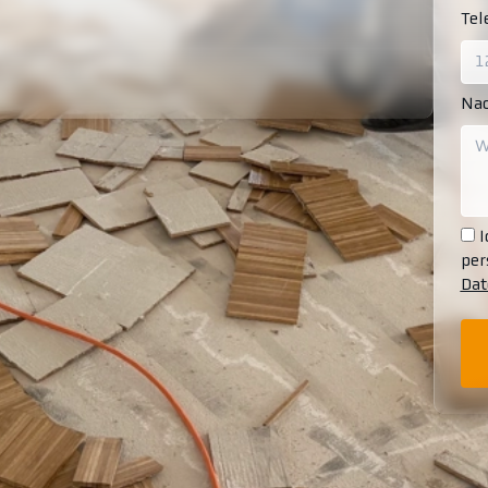
Te
Nac
I
per
Dat