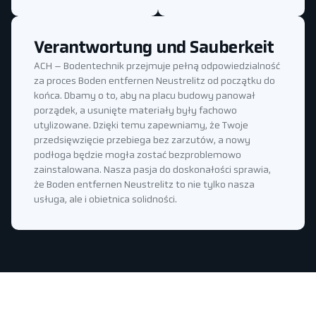
Verantwortung und Sauberkeit
ACH – Bodentechnik przejmuje pełną odpowiedzialność
za proces Boden entfernen Neustrelitz od początku do
końca. Dbamy o to, aby na placu budowy panował
porządek, a usunięte materiały były fachowo
utylizowane. Dzięki temu zapewniamy, że Twoje
przedsięwzięcie przebiega bez zarzutów, a nowy
podłoga będzie mogła zostać bezproblemowo
zainstalowana. Nasza pasja do doskonałości sprawia,
że Boden entfernen Neustrelitz to nie tylko nasza
usługa, ale i obietnica solidności.