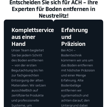
Entscheiden Sie sich für ACH - Ihre
Experten für Boden entfernen in
Neustrelitz!
Komplettservice
Erfahrung
aus einer
und
Hand
Präzision
Unser Team begleitet
Bei ACH –
Sie bei jedem Schritt
Bodentechnik
des Boden entfernen
kümmern wir uns um
– von der ersten
das Boden entfernen
Begutachtung bis hin
mit höchster Präzision
zur fachgerechten
und einer Menge
Entsorgung der alten
Erfahrung. Alte
Materialien. Wir setzen
Bodenbeläge
ausschließlich auf
entfernen wir
zertifizierte Produkte
systematisch und
und professionelle
achten darauf, den
Systeme, um
Untergrund dabei