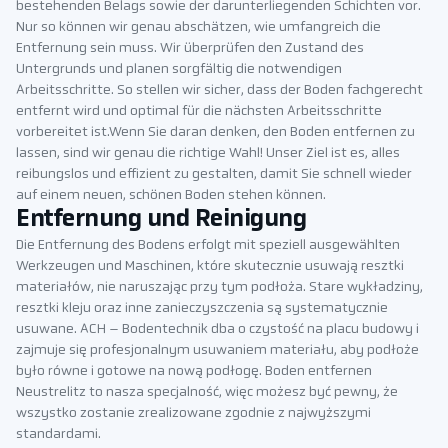
bestehenden Belags sowie der darunterliegenden Schichten vor.
Nur so können wir genau abschätzen, wie umfangreich die
Entfernung sein muss. Wir überprüfen den Zustand des
Untergrunds und planen sorgfältig die notwendigen
Arbeitsschritte. So stellen wir sicher, dass der Boden fachgerecht
entfernt wird und optimal für die nächsten Arbeitsschritte
vorbereitet ist.Wenn Sie daran denken, den Boden entfernen zu
lassen, sind wir genau die richtige Wahl! Unser Ziel ist es, alles
reibungslos und effizient zu gestalten, damit Sie schnell wieder
auf einem neuen, schönen Boden stehen können.
Entfernung und Reinigung
Die Entfernung des Bodens erfolgt mit speziell ausgewählten
Werkzeugen und Maschinen, które skutecznie usuwają resztki
materiałów, nie naruszając przy tym podłoża. Stare wykładziny,
resztki kleju oraz inne zanieczyszczenia są systematycznie
usuwane. ACH – Bodentechnik dba o czystość na placu budowy i
zajmuje się profesjonalnym usuwaniem materiału, aby podłoże
było równe i gotowe na nową podłogę. Boden entfernen
Neustrelitz to nasza specjalność, więc możesz być pewny, że
wszystko zostanie zrealizowane zgodnie z najwyższymi
standardami.