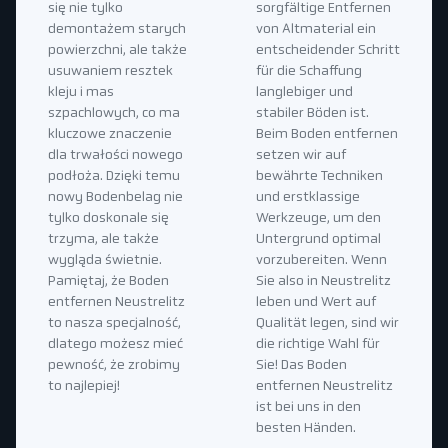
się nie tylko
sorgfältige Entfernen
demontażem starych
von Altmaterial ein
powierzchni, ale także
entscheidender Schritt
usuwaniem resztek
für die Schaffung
kleju i mas
langlebiger und
szpachlowych, co ma
stabiler Böden ist.
kluczowe znaczenie
Beim Boden entfernen
dla trwałości nowego
setzen wir auf
podłoża. Dzięki temu
bewährte Techniken
nowy Bodenbelag nie
und erstklassige
tylko doskonale się
Werkzeuge, um den
trzyma, ale także
Untergrund optimal
wygląda świetnie.
vorzubereiten. Wenn
Pamiętaj, że Boden
Sie also in Neustrelitz
entfernen Neustrelitz
leben und Wert auf
to nasza specjalność,
Qualität legen, sind wir
dlatego możesz mieć
die richtige Wahl für
pewność, że zrobimy
Sie! Das Boden
to najlepiej!
entfernen Neustrelitz
ist bei uns in den
besten Händen.