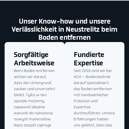
Unser Know-how und unsere
Verlässlichkeit in Neustrelitz beim
Boden entfernen
Sorgfältige
Fundierte
Arbeitsweise
Expertise
Beim Boden entfernen
Seit 2016 sind wir bei
achten wir darauf,
ACH – Bodentechnik
dass der Untergrund
darauf spezialisiert,
sauber und unversehrt
das Boden entfernen
bleibt. Tylko w ten
mit handwerklicher
sposób możemy
Präzision und
zapewnić idealne
Expertise
warunki do nałożenia
durchzuführen. Unsere
nowych materiałów.
Erfahrungen haben
Nasz zespół zajmuje
uns gelehrt, dass das