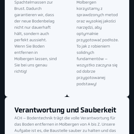
Spachtelmassen zur
Molbergen
Brust. Dadurch
korzystamy z
garantieren wir, dass
sprawdzonych metod
der neue Bodenbelag
oraz wysokiej jakości
nicht nur dauerhaft
narzędzi, aby
hält, sondern auch
optymalnie
perfekt aussieht.
przygotować podłoże.
Wenn Sie Boden
To jak z robieniem
entfernen in
solidnych
Molbergen lassen, sind
fundamentów –
Sie bei uns genau
wszystko zaczyna się
richtig!
od dobrze
przygotowanej
podstawy!
Verantwortung und Sauberkeit
ACH – Bodentechnik trägt die volle Verantwortung für
das Boden entfernen in Molbergen von A bis Z. Unsere
Aufgabe ist es, die Baustelle sauber zu halten und das