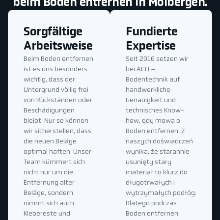
beim Boden entfernen in Molbergen.
Sorgfältige
Fundierte
Arbeitsweise
Expertise
Beim Boden entfernen
Seit 2016 setzen wir
ist es uns besonders
bei ACH –
wichtig, dass der
Bodentechnik auf
Untergrund völlig frei
handwerkliche
von Rückständen oder
Genauigkeit und
Beschädigungen
technisches Know-
bleibt. Nur so können
how, gdy mowa o
wir sicherstellen, dass
Boden entfernen. Z
die neuen Beläge
naszych doświadczeń
optimal haften. Unser
wynika, że starannie
Team kümmert sich
usunięty stary
nicht nur um die
materiał to klucz do
Entfernung alter
długotrwałych i
Beläge, sondern
wytrzymałych podłóg.
nimmt sich auch
Dlatego podczas
Klebereste und
Boden entfernen