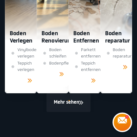
Boden
Boden
Boden
Boden
Verlegen
Renovierung
Entfernen
reparatur
Vinylboden
Boden
Parkett
Boden
verlegen
schleifen
entfernen
reparatur
Teppich
Bodenpflege
Teppich
Mehr
sehen
verlegen
entfernen
Mehr
sehen
Mehr
Mehr
sehen
sehen
Mehr sehen