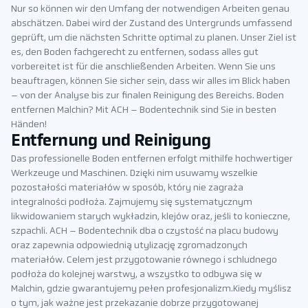
Nur so können wir den Umfang der notwendigen Arbeiten genau
abschätzen. Dabei wird der Zustand des Untergrunds umfassend
geprüft, um die nächsten Schritte optimal zu planen. Unser Ziel ist
es, den Boden fachgerecht zu entfernen, sodass alles gut
vorbereitet ist für die anschließenden Arbeiten. Wenn Sie uns
beauftragen, können Sie sicher sein, dass wir alles im Blick haben
– von der Analyse bis zur finalen Reinigung des Bereichs. Boden
entfernen Malchin? Mit ACH – Bodentechnik sind Sie in besten
Händen!
Entfernung und Reinigung
Das professionelle Boden entfernen erfolgt mithilfe hochwertiger
Werkzeuge und Maschinen. Dzięki nim usuwamy wszelkie
pozostałości materiałów w sposób, który nie zagraża
integralności podłoża. Zajmujemy się systematycznym
likwidowaniem starych wykładzin, klejów oraz, jeśli to konieczne,
szpachli. ACH – Bodentechnik dba o czystość na placu budowy
oraz zapewnia odpowiednią utylizację zgromadzonych
materiałów. Celem jest przygotowanie równego i schludnego
podłoża do kolejnej warstwy, a wszystko to odbywa się w
Malchin, gdzie gwarantujemy pełen profesjonalizm.Kiedy myślisz
o tym, jak ważne jest przekazanie dobrze przygotowanej