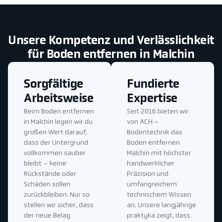
Unsere Kompetenz und Verlässlichkeit
für Boden entfernen in Malchin
Sorgfältige
Fundierte
Arbeitsweise
Expertise
Beim Boden entfernen
Seit 2016 bieten wir
in Malchin legen wir du
von ACH –
großen Wert darauf,
Bodentechnik das
dass der Untergrund
Boden entfernen
vollkommen sauber
Malchin mit höchster
bleibt – keine
handwerklicher
Rückstände oder
Präzision und
Schäden sollen
umfangreichem
zurückbleiben. Nur so
technischem Wissen
stellen wir sicher, dass
an. Unsere langjährige
der neue Belag
praktyka zeigt, dass