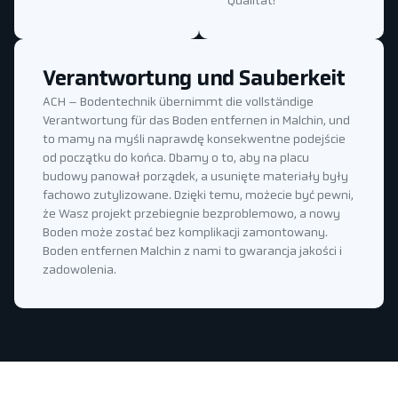
Qualität!
Verantwortung und Sauberkeit
ACH – Bodentechnik übernimmt die vollständige
Verantwortung für das Boden entfernen in Malchin, und
to mamy na myśli naprawdę konsekwentne podejście
od początku do końca. Dbamy o to, aby na placu
budowy panował porządek, a usunięte materiały były
fachowo zutylizowane. Dzięki temu, możecie być pewni,
że Wasz projekt przebiegnie bezproblemowo, a nowy
Boden może zostać bez komplikacji zamontowany.
Boden entfernen Malchin z nami to gwarancja jakości i
zadowolenia.