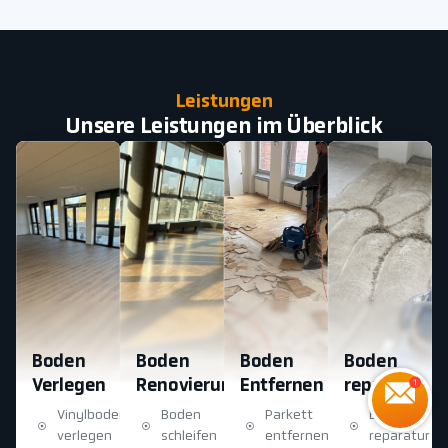
Leistungen
Unsere Leistungen im Überblick
Boden
Boden
Boden
Boden
Verlegen
Renovierung
Entfernen
reparatur
Vinylboden
Boden
Parkett
Boden
verlegen
schleifen
entfernen
reparatur