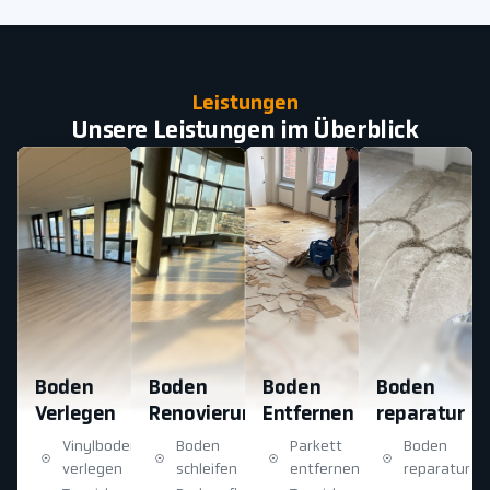
Leistungen
Unsere Leistungen im Überblick
Boden
Boden
Boden
Boden
Verlegen
Renovierung
Entfernen
reparatur
Vinylboden
Boden
Parkett
Boden
verlegen
schleifen
entfernen
reparatur