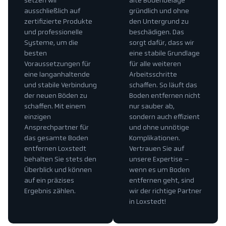
setzen wir
alte Bodenbeläge
ausschließlich auf
gründlich und ohne
zertifizierte Produkte
den Untergrund zu
und professionelle
beschädigen. Das
Systeme, um die
sorgt dafür, dass wir
besten
eine stabile Grundlage
Voraussetzungen für
für alle weiteren
eine langanhaltende
Arbeitsschritte
und stabile Verbindung
schaffen. So läuft das
der neuen Böden zu
Boden entfernen nicht
schaffen. Mit einem
nur sauber ab,
einzigen
sondern auch effizient
Ansprechpartner für
und ohne unnötige
das gesamte Boden
Komplikationen.
entfernen Loxstedt
Vertrauen Sie auf
behalten Sie stets den
unsere Expertise –
Überblick und können
wenn es um Boden
auf ein präzises
entfernen geht, sind
Ergebnis zählen.
wir der richtige Partner
in Loxstedt!