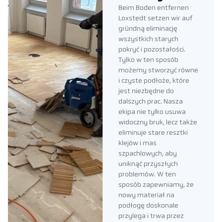
Beim Boden entfernen
Loxstedt setzen wir auf
gründną eliminację
wszystkich starych
pokryć i pozostałości.
Tylko w ten sposób
możemy stworzyć równe
i czyste podłoże, które
jest niezbędne do
dalszych prac. Nasza
ekipa nie tylko usuwa
widoczny bruk, lecz także
eliminuje stare resztki
klejów i mas
szpachlowych, aby
uniknąć przyszłych
problemów. W ten
sposób zapewniamy, że
nowy materiał na
podłogę doskonale
przylega i trwa przez