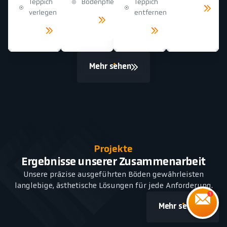
Teppich
Bodenpflege
Teppich
Mehr
sehen
verlegen
entfernen
Mehr
sehen
Mehr
Mehr
sehen
sehen
Mehr sehen
Projekte
Ergebnisse unserer Zusammenarbeit
Unsere präzise ausgeführten Böden gewährleisten
langlebige, ästhetische Lösungen für jede Anforderung.
Mehr sehen