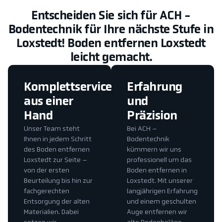
Entscheiden Sie sich für ACH -
Bodentechnik für Ihre nächste Stufe in
Loxstedt! Boden entfernen Loxstedt
leicht gemacht.
Komplettservice
Erfahrung
aus einer
und
Hand
Präzision
Unser Team steht
Bei ACH –
Ihnen in jedem Schritt
Bodentechnik
des Boden entfernen
kümmern wir uns
Loxstedt zur Seite –
professionell um das
von der ersten
Boden entfernen in
Beurteilung bis hin zur
Loxstedt. Mit unserer
fachgerechten
langjährigen Erfahrung
Entsorgung der alten
und einem geschulten
Materialien. Dabei
Auge entfernen wir