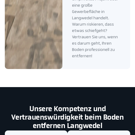
eine große
Gewerbefläche in
Langwedel handelt.
Warum riskieren, dass
etwas schiefgeht?
Vertrauen Sie uns, wenn
es darum geht, Ihren
Boden professionell zu
entfernen!
Unsere Kompetenz und
Vertrauenswürdigkeit beim Boden
entfernen Langwedel