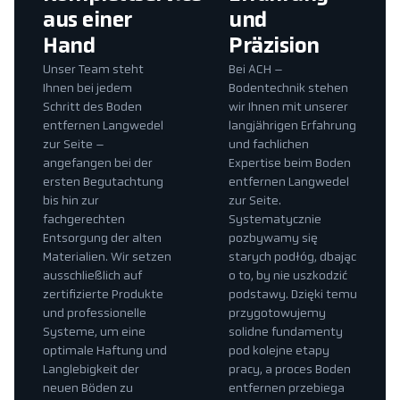
aus einer
und
Hand
Präzision
Unser Team steht
Bei ACH –
Ihnen bei jedem
Bodentechnik stehen
Schritt des Boden
wir Ihnen mit unserer
entfernen Langwedel
langjährigen Erfahrung
zur Seite –
und fachlichen
angefangen bei der
Expertise beim Boden
ersten Begutachtung
entfernen Langwedel
bis hin zur
zur Seite.
fachgerechten
Systematycznie
Entsorgung der alten
pozbywamy się
Materialien. Wir setzen
starych podłóg, dbając
ausschließlich auf
o to, by nie uszkodzić
zertifizierte Produkte
podstawy. Dzięki temu
und professionelle
przygotowujemy
Systeme, um eine
solidne fundamenty
optimale Haftung und
pod kolejne etapy
Langlebigkeit der
pracy, a proces Boden
neuen Böden zu
entfernen przebiega