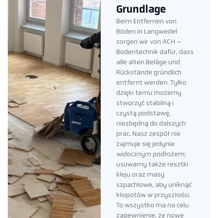
Grundlage
Beim Entfernen von
Böden in Langwedel
sorgen wir von ACH –
Bodentechnik dafür, dass
alle alten Beläge und
Rückstände gründlich
entfernt werden. Tylko
dzięki temu możemy
stworzyć stabilną i
czystą podstawę,
niezbędną do dalszych
prac. Nasz zespół nie
zajmuje się jedynie
widocznym podłożem;
usuwamy także resztki
kleju oraz masy
szpachlowe, aby uniknąć
kłopotów w przyszłości.
To wszystko ma na celu
zapewnienie, że nowe