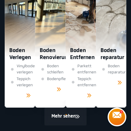
Boden
Boden
Boden
Boden
Verlegen
Renovierung
Entfernen
reparatur
Vinylboden
Boden
Parkett
Boden
verlegen
schleifen
entfernen
reparatur
Teppich
Bodenpflege
Teppich
Mehr
sehen
verlegen
entfernen
Mehr
sehen
Mehr
Mehr
sehen
sehen
Mehr sehen