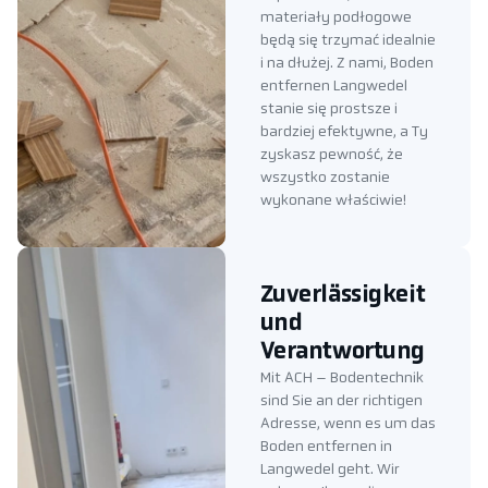
materiały podłogowe
będą się trzymać idealnie
i na dłużej. Z nami, Boden
entfernen Langwedel
stanie się prostsze i
bardziej efektywne, a Ty
zyskasz pewność, że
wszystko zostanie
wykonane właściwie!
Zuverlässigkeit
und
Verantwortung
Mit ACH – Bodentechnik
sind Sie an der richtigen
Adresse, wenn es um das
Boden entfernen in
Langwedel geht. Wir