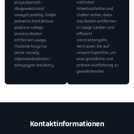
przyczepność i
nächsten
długowieczność
Arbeitsschritte und
nowych podłóg. Dzięki
stellen sicher, dass
jednemu kontaktowi
das Boden entfernen
podczas całego
in Laage sauber und
procesu Boden
effizient
entfernen Laage,
vonstattengeht.
możecie liczyć na
Vertrauen Sie auf
jasne zasady
unsere Expertise, um
odpowiedzialności i
eine gründliche und
precyzyjne rezultaty.
präzise Ausführung zu
gewährleisten.
Kontaktinformationen