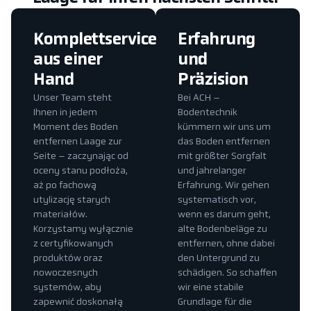
Komplettservice
Erfahrung
aus einer
und
Hand
Präzision
Unser Team steht
Bei ACH –
Ihnen in jedem
Bodentechnik
Moment des Boden
kümmern wir uns um
entfernen Laage zur
das Boden entfernen
Seite – zaczynając od
mit größter Sorgfalt
oceny stanu podłoża,
und jahrelanger
aż po fachową
Erfahrung. Wir gehen
utylizację starych
systematisch vor,
materiałów.
wenn es darum geht,
Korzystamy wyłącznie
alte Bodenbeläge zu
z certyfikowanych
entfernen, ohne dabei
produktów oraz
den Untergrund zu
nowoczesnych
schädigen. So schaffen
systemów, aby
wir eine stabile
zapewnić doskonałą
Grundlage für die