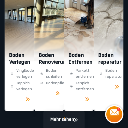
Boden
Boden
Boden
Boden
Verlegen
Renovierung
Entfernen
reparatur
Vinylboden
Boden
Parkett
Boden
verlegen
schleifen
entfernen
reparatur
Teppich
Bodenpflege
Teppich
Mehr
sehen
verlegen
entfernen
Mehr
sehen
Mehr
Mehr
sehen
sehen
Mehr sehen