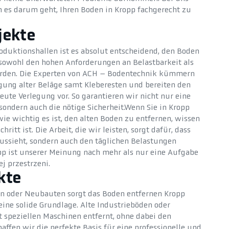
n es darum geht, Ihren Boden in Kropp fachgerecht zu
jekte
oduktionshallen ist es absolut entscheidend, den Boden
 sowohl den hohen Anforderungen an Belastbarkeit als
erden. Die Experten von ACH – Bodentechnik kümmern
igung alter Beläge samt Kleberesten und bereiten den
ute Verlegung vor. So garantieren wir nicht nur eine
sondern auch die nötige Sicherheit.Wenn Sie in Kropp
ie wichtig es ist, den alten Boden zu entfernen, wissen
hritt ist. Die Arbeit, die wir leisten, sorgt dafür, dass
aussieht, sondern auch den täglichen Belastungen
pp ist unserer Meinung nach mehr als nur eine Aufgabe
j przestrzeni.
kte
 oder Neubauten sorgt das Boden entfernen Kropp
ine solide Grundlage. Alte Industrieböden oder
 speziellen Maschinen entfernt, ohne dabei den
affen wir die perfekte Basis für eine professionelle und