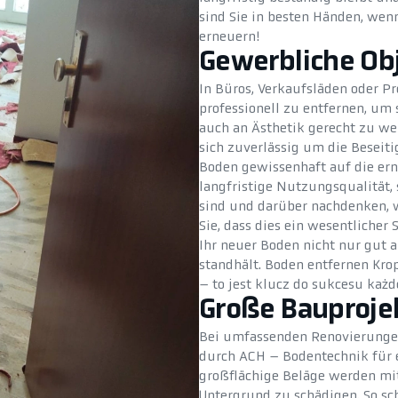
sind Sie in besten Händen, wen
erneuern!
Gewerbliche Ob
In Büros, Verkaufsläden oder Pr
professionell zu entfernen, um
auch an Ästhetik gerecht zu w
sich zuverlässig um die Beseit
Boden gewissenhaft auf die erne
langfristige Nutzungsqualität, 
sind und darüber nachdenken, w
Sie, dass dies ein wesentlicher Sc
Ihr neuer Boden nicht nur gut 
standhält. Boden entfernen Kro
– to jest klucz do sukcesu każde
Große Bauproje
Bei umfassenden Renovierungen
durch ACH – Bodentechnik für e
großflächige Beläge werden mit
Untergrund zu schädigen. So sch