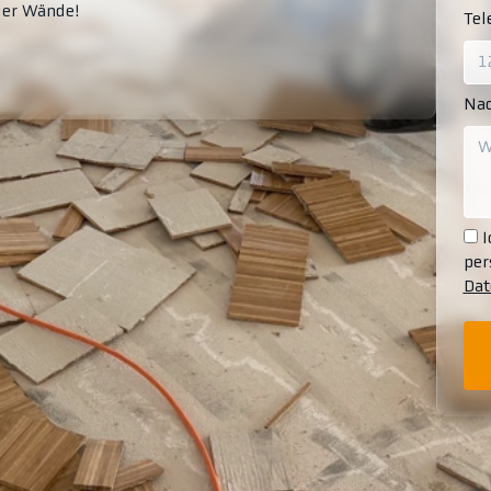
vier Wände!
Te
Nac
I
per
Dat