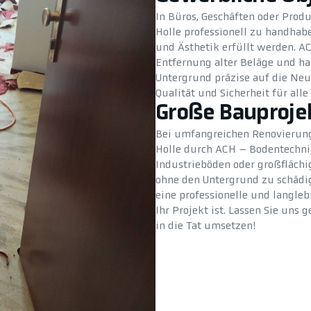
In Büros, Geschäften oder Produ
Holle professionell zu handhab
und Ästhetik erfüllt werden. 
Entfernung alter Beläge und ha
Untergrund präzise auf die Neuv
Qualität und Sicherheit für alle
Große Bauproje
Bei umfangreichen Renovierung
Holle durch ACH – Bodentechnik
Industrieböden oder großfläch
ohne den Untergrund zu schädige
eine professionelle und langle
Ihr Projekt ist. Lassen Sie uns
in die Tat umsetzen!