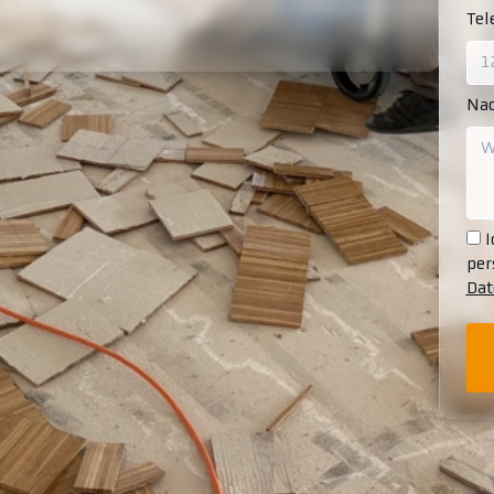
Te
Nac
I
per
Dat