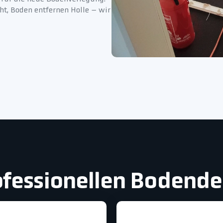
eht, Boden entfernen Holle – wir
rofessionellen Bodend