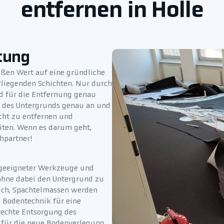
entfernen in Holle
tung
ßen Wert auf eine gründliche
liegenden Schichten. Nur durch
nd für die Entfernung genau
d des Untergrunds genau an und
cht zu entfernen und
iten. Wenn es darum geht,
chpartner!
e geeigneter Werkzeuge und
 ohne dabei den Untergrund zu
rlich, Spachtelmassen werden
– Bodentechnik für eine
rechte Entsorgung des
n für die neue Bodenverlegung.