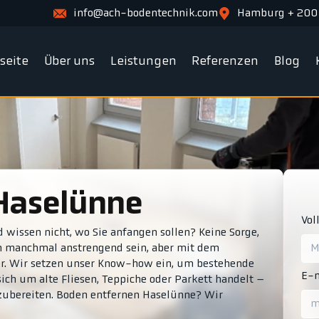
info@ach-bodentechnik.com
Hamburg + 200
tseite
Über uns
Leistungen
Referenzen
Blog
 Haselünne
Vol
 wissen nicht, wo Sie anfangen sollen? Keine Sorge,
nn manchmal anstrengend sein, aber mit dem
cher. Wir setzen unser Know-how ein, um bestehende
E-m
sich um alte Fliesen, Teppiche oder Parkett handelt –
orzubereiten. Boden entfernen Haselünne? Wir