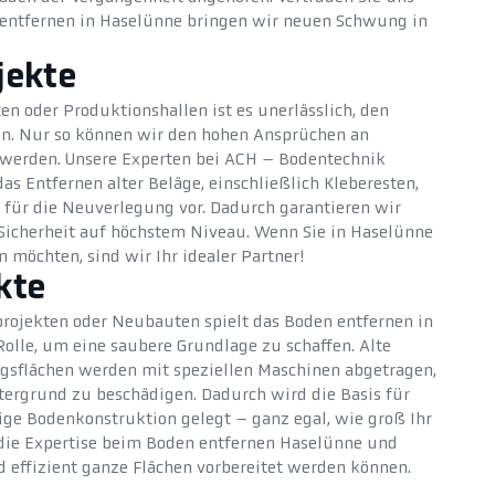
 entfernen in Haselünne bringen wir neuen Schwung in
jekte
en oder Produktionshallen ist es unerlässlich, den
en. Nur so können wir den hohen Ansprüchen an
t werden. Unsere Experten bei ACH – Bodentechnik
s Entfernen alter Beläge, einschließlich Kleberesten,
 für die Neuverlegung vor. Dadurch garantieren wir
Sicherheit auf höchstem Niveau. Wenn Sie in Haselünne
 möchten, sind wir Ihr idealer Partner!
kte
rojekten oder Neubauten spielt das Boden entfernen in
olle, um eine saubere Grundlage zu schaffen. Alte
gsflächen werden mit speziellen Maschinen abgetragen,
ergrund zu beschädigen. Dadurch wird die Basis für
bige Bodenkonstruktion gelegt – ganz egal, wie groß Ihr
f die Expertise beim Boden entfernen Haselünne und
d effizient ganze Flächen vorbereitet werden können.