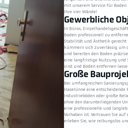
mit unserem Service für Boden
Ihre vier Wände!
Gewerbliche Ob
In Büros, Einzelhandelsgeschäft
Boden professionell zu entfern
Stabilität und Ästhetik gerech
kümmern sich zuverlässig um da
und bereiten den Boden präzise
eine langfristige Nutzung und 
sind und Boden entfernen lassen
Große Bauproje
Bei umfangreichen Sanierungsp
Haselünne eine entscheidende R
Industrieböden oder große Bela
ohne den darunterliegenden Unt
eine professionelle und langle
Vorhaben ist. Vertrauen Sie au
erleben Sie, wie reibungslos un