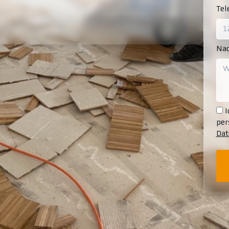
Te
Nac
I
per
Dat