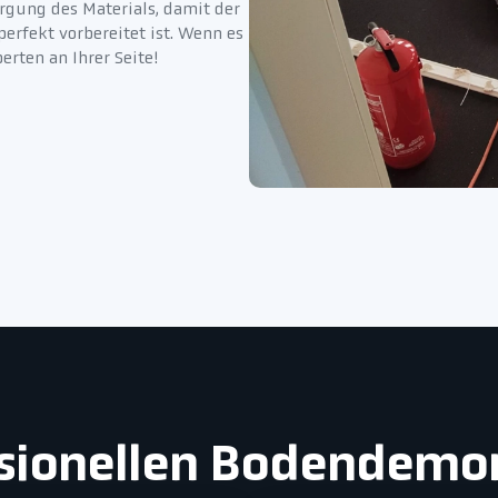
gung des Materials, damit der
rfekt vorbereitet ist. Wenn es
rten an Ihrer Seite!
essionellen Bodendemo